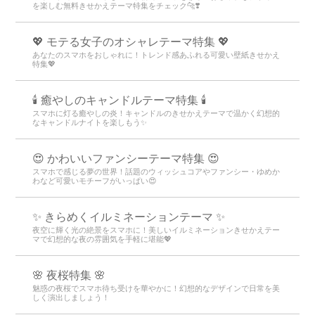
を楽しむ無料きせかえテーマ特集をチェック🐆❣️
💖 モテる女子のオシャレテーマ特集 💖
あなたのスマホをおしゃれに！トレンド感あふれる可愛い壁紙きせかえ
特集💖
🕯️ 癒やしのキャンドルテーマ特集 🕯️
スマホに灯る癒やしの炎！キャンドルのきせかえテーマで温かく幻想的
なキャンドルナイトを楽しもう️✨️
😍 かわいいファンシーテーマ特集 😍
スマホで感じる夢の世界！話題のウィッシュコアやファンシー・ゆめか
わなど可愛いモチーフがいっぱい😍
✨️ きらめくイルミネーションテーマ ✨️
夜空に輝く光の絶景をスマホに！美しいイルミネーションきせかえテー
マで幻想的な夜の雰囲気を手軽に堪能💖
🌸 夜桜特集 🌸
魅惑の夜桜でスマホ待ち受けを華やかに！幻想的なデザインで日常を美
しく演出しましょう！