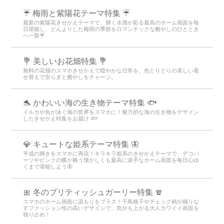
☔ 梅雨と紫陽花テーマ特集 ☔
最新の紫陽花きせかえテーマで、輝く水滴が彩る最高のホーム画面を毎
日堪能し、どんよりした梅雨の季節をロマンチックな癒やしのひととき
へ一新☔
💐 美しいお花畑特集 💐
無料の花畑のスマホきせかえで穏やかな日常を。色とりどりの美しい着
せ替えで安らぎと癒やしをチャージ。
🐬 かわいい海の生き物テーマ特集 🐟
イルカや魚が泳ぐ海の世界をスマホに！魅力的な海の生き物をデザイン
したきせかえ特集をお届け 🐟
💎 キュートな姫系テーマ特集 🦋
平成の輝きをスマホに再現！キラキラ姫系のきせかえテーマで、デコパ
ーツやピンクの蝶が舞う懐かしくも最高に派手なホーム画面を毎日心ゆ
くまで堪能しよう🦋
🎀 冬のブリティッシュガーリー特集 🧣
スマホのホーム画面に温もりをプラス！千鳥格子やチェック柄が織りな
すファッション性の高いデザインで、気分も上がる大人カワイイ画面を
独り占め！