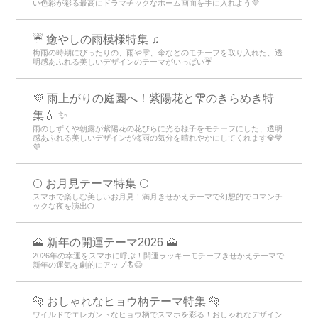
い色彩が彩る最高にドラマチックなホーム画面を手に入れよう💜
☔ 癒やしの雨模様特集 ♫
梅雨の時期にぴったりの、雨や雫、傘などのモチーフを取り入れた、透
明感あふれる美しいデザインのテーマがいっぱい☔
💜 雨上がりの庭園へ！紫陽花と雫のきらめき特
集💧 ✨
雨のしずくや朝露が紫陽花の花びらに光る様子をモチーフにした、透明
感あふれる美しいデザインが梅雨の気分を晴れやかにしてくれます💎💙
💜
🌕 お月見テーマ特集 🌕
スマホで楽しむ美しいお月見！満月きせかえテーマで幻想的でロマンチ
ックな夜を演出🌕
🗻 新年の開運テーマ2026 🗻
2026年の幸運をスマホに呼ぶ！開運ラッキーモチーフきせかえテーマで
新年の運気を劇的にアップ🔝😆
🐆 おしゃれなヒョウ柄テーマ特集 🐆
ワイルドでエレガントなヒョウ柄でスマホを彩る！おしゃれなデザイン