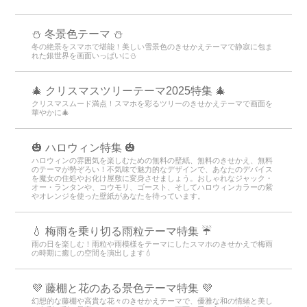
⛄️ 冬景色テーマ ⛄️
冬の絶景をスマホで堪能！美しい雪景色のきせかえテーマで静寂に包ま
れた銀世界を画面いっぱいに⛄️
🎄 クリスマスツリーテーマ2025特集 🎄
クリスマスムード満点！スマホを彩るツリーのきせかえテーマで画面を
華やかに🎄
🎃 ハロウィン特集 🎃
ハロウィンの雰囲気を楽しむための無料の壁紙、無料のきせかえ、無料
のテーマが勢ぞろい！不気味で魅力的なデザインで、あなたのデバイス
を魔女の住処やお化け屋敷に変身させましょう。おしゃれなジャック・
オー・ランタンや、コウモリ、ゴースト、そしてハロウィンカラーの紫
やオレンジを使った壁紙があなたを待っています。
💧 梅雨を乗り切る雨粒テーマ特集 ☔
雨の日を楽しむ！雨粒や雨模様をテーマにしたスマホのきせかえで梅雨
の時期に癒しの空間を演出します💧
💜 藤棚と花のある景色テーマ特集 💜
幻想的な藤棚や高貴な花々のきせかえテーマで、優雅な和の情緒と美し