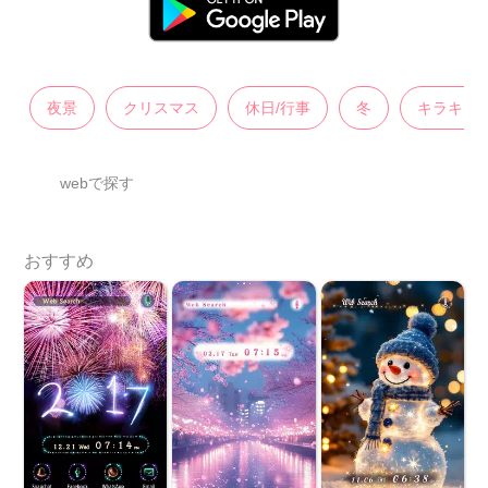
夜景
クリスマス
休日/行事
冬
キラキラ
webで探す
おすすめ