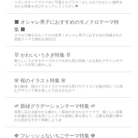
リボンモチーフでスマホに可愛さをプラス！おしゃれでかわいい無料き
せかえ特集をぜひチェックしてください💝
⬛ オシャレ男子におすすめのモノクロテーマ特
集 ⬛
スマホで魅せるモノクロの世界！オシャレ男子におすすめの洗練された
壁紙テーマで個性を演出💁‍♂️
🐰 かわいいうさぎ特集 🐰
愛らしいうさぎモチーフのスマホ待ち受け特集！心を和むデザインやア
イコンで日常に癒やしを。
🌸 桜のイラスト特集 🌸
春の象徴、桜のイラストでスマホ待ち受けやアイコンを魅力的に！心弾
むデザインで春を楽しんでみませんか？
🌱 新緑グラデーションテーマ特集 🌱
視界に広がる鮮やかな癒やし！新緑のきせかえテーマで、瑞々しい若葉
や木漏れ日が彩る清々しいスマホ画面に着せ替えて、心躍る初夏の爽や
かな息吹を今すぐ体験しよう🌿
🍓 フレッシュないちごテーマ特集 🍓