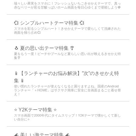
瑞々しい果実をスマホに！フレッシュないちごきせかえテーマで、真っ
赤なベリーが彩る甘酸っぱいホーム画面を毎日心ゆくまで堪能しよう🍓
💞 シンプルハートテーマ特集 💞
スマホを彩るシンプルハート！きせかえテーマで愛らしくて洗練された
画面を独り占め💞
🐧 夏の思い出テーマ特集 🎐
夏をもう一度！ビーチやプールなど夏らしい思い出が映えるきせかえ特
集🎐
📱【ランチャーのお悩み解決】”次”のきせかえ特
集 📱
使い慣れたランチャーが使えなくなると困りますよね。国産のAndroid
ランチャー「＋HOME」はサクサク簡単に安全に全画面まるごと着せ替
え！
⭐ Y2Kテーマ特集 ⭐
スマホ画面で2000年代にタイムスリップ！Y2Kテーマで懐かしくて新し
い自分に⭐
🌊 美しい海テーマ特集 🌊