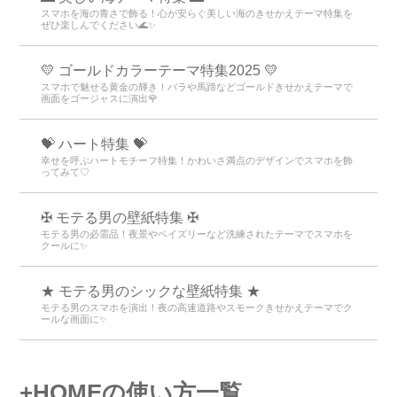
スマホを海の青さで飾る！心が安らぐ美しい海のきせかえテーマ特集を
ぜひ楽しんでください🌊✨
💛 ゴールドカラーテーマ特集2025 💛
スマホで魅せる黄金の輝き！バラや馬蹄などゴールドきせかえテーマで
画面をゴージャスに演出🌹
💝 ハート特集 💝
幸せを呼ぶハートモチーフ特集！かわいさ満点のデザインでスマホを飾
ってみて♡
✠ モテる男の壁紙特集 ✠
モテる男の必需品！夜景やペイズリーなど洗練されたテーマでスマホを
クールに✨
★ モテる男のシックな壁紙特集 ★
モテる男のスマホを演出！夜の高速道路やスモークきせかえテーマでク
ールな画面に✨
+HOMEの使い方一覧