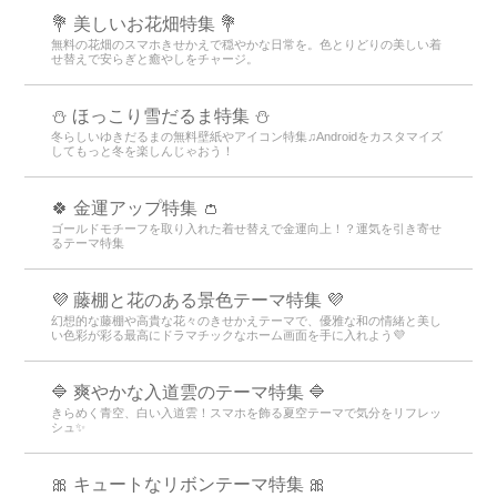
💐 美しいお花畑特集 💐
無料の花畑のスマホきせかえで穏やかな日常を。色とりどりの美しい着
せ替えで安らぎと癒やしをチャージ。
⛄ ほっこり雪だるま特集 ⛄
冬らしいゆきだるまの無料壁紙やアイコン特集♫Androidをカスタマイズ
してもっと冬を楽しんじゃおう！
🍀 金運アップ特集 👛
ゴールドモチーフを取り入れた着せ替えで金運向上！？運気を引き寄せ
るテーマ特集
💜 藤棚と花のある景色テーマ特集 💜
幻想的な藤棚や高貴な花々のきせかえテーマで、優雅な和の情緒と美し
い色彩が彩る最高にドラマチックなホーム画面を手に入れよう💜
🔷 爽やかな入道雲のテーマ特集 🔷
きらめく青空、白い入道雲！スマホを飾る夏空テーマで気分をリフレッ
シュ✨
🎀 キュートなリボンテーマ特集 🎀