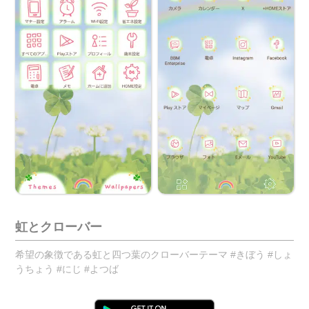
虹とクローバー
希望の象徴である虹と四つ葉のクローバーテーマ #きぼう #しょ
うちょう #にじ #よつば