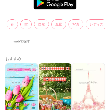
春
空
自然
風景
写真
レディス
webで探す
おすすめ