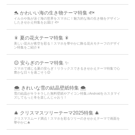
🐬 かわいい海の生き物テーマ特集 🐟
イルカや魚が泳ぐ海の世界をスマホに！魅力的な海の生き物をデザイン
したきせかえ特集をお届け 🐟
🎇 夏の花火テーマ特集 🎇
美しい花火が夜空を彩る！スマホを華やかに飾る花火モチーフのデザイ
ン特集をご紹介🎇
😌 安らぎのテーマ特集 ✨
スマホで感じる夏の安らぎ！リラックスできるきせかえテーマ特集で心
豊かな日々を過ごそう😌
🌨 きれいな雪の結晶壁紙特集 🌨
雪の結晶がキラキラした無料壁紙やアイコン特集♫Androidをカスタマイ
ズしてもっと冬を楽しんじゃおう！
🎄 クリスマスツリーテーマ2025特集 🎄
クリスマスムード満点！スマホを彩るツリーのきせかえテーマで画面を
華やかに🎄