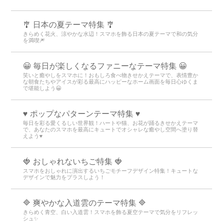
🎐 日本の夏テーマ特集 🎐
きらめく花火、涼やかな水辺！スマホを飾る日本の夏テーマで和の気分
を満喫🎆
😀 毎日が楽しくなるファニーなテーマ特集 😀
笑いと癒やしをスマホに！おもしろ食べ物きせかえテーマで、表情豊か
な朝食たちやアイスが彩る最高にハッピーなホーム画面を毎日心ゆくま
で堪能しよう😀
♥️ ポップなパターンテーマ特集 ♥️
毎日を彩る愛くるしい世界観！ハートや猫、お花が踊るきせかえテーマ
で、あなたのスマホを最高にキュートでオシャレな癒やし空間へ塗り替
えよう♥️
🍓 おしゃれないちご特集 🍓
スマホをおしゃれに演出するいちごモチーフデザイン特集！キュートな
デザインで魅力をプラスしよう！
🔷 爽やかな入道雲のテーマ特集 🔷
きらめく青空、白い入道雲！スマホを飾る夏空テーマで気分をリフレッ
シュ✨