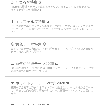
☕ くつろぎ特集 ☕
Androidの壁紙・テーマで感じるリラックスタイム！おしゃれでほっこ
りするデザインが勢揃い！
🗼 エッフェル塔特集 🗼
パリの象徴であるエッフェル塔をテーマにしたスマホきせかえでまるで
パリにいるような気分♪アイコニックなデザインでモバイルもおしゃれ
に！
🟡 黄色テーマ特集 🟡
ビタミンカラーの黄色でスマホを輝かせる！エネルギッシュなきせかえ
テーマ特集で日々に彩りを
🗻 新年の開運テーマ2026 🗻
2026年の幸運をスマホに呼ぶ！開運ラッキーモチーフきせかえテーマで
新年の運気を劇的にアップ🔝😆
💙 ホワイトデーテーマ特集2026 💙
感謝を伝える青の輝き！ホワイトデーに最適なブルーのきせかえテーマ
で、清楚で上品な色彩が彩る特別なホーム画面を今すぐスマホに届けよ
う💙