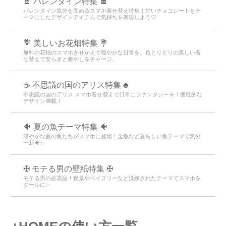
🍫 バレンタイン特集 🍫
バレンタイン気分を高めるスマホ着せ替え特集！甘いチョコレートをテ
ーマにしたデザインアイテムで気持ちを表現しよう♡
💐 美しいお花畑特集 💐
無料の花畑のスマホきせかえで穏やかな日常を。色とりどりの美しい着
せ替えで安らぎと癒やしをチャージ。
☕ 不思議の国のアリス特集 ♣
不思議の国のアリス スマホ着せ替えで日常にファンタジーを！個性的な
デザイン満載！
🐠 夏の魚テーマ特集 🐠
涼やかな夏の魚たちがスマホに登場！金魚など夏らしい魚テーマで気分
一新🐠✨
✠ モテる男の壁紙特集 ✠
モテる男の必需品！夜景やペイズリーなど洗練されたテーマでスマホを
クールに✨