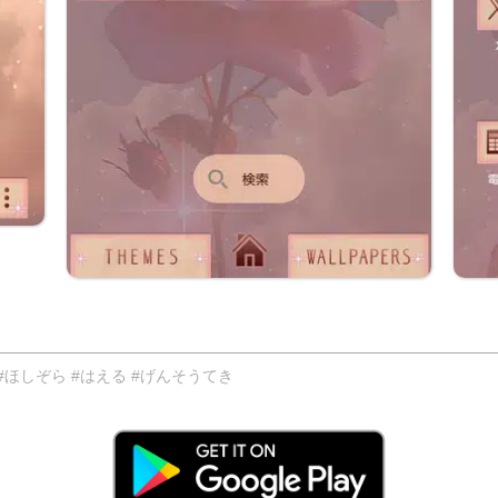
ほしぞら #はえる #げんそうてき