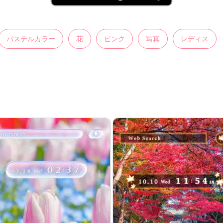
パステルカラー
花
ピンク
写真
レディス