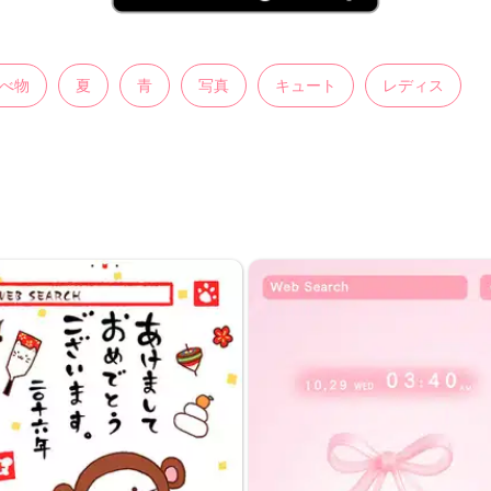
べ物
夏
青
写真
キュート
レディス