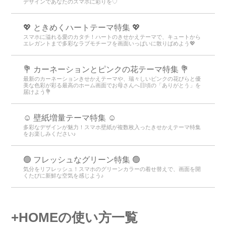
デザインであなたのスマホに彩りを♡
💖 ときめくハートテーマ特集 💖
スマホに溢れる愛のカタチ！ハートのきせかえテーマで、キュートから
エレガントまで多彩なラブモチーフを画面いっぱいに散りばめよう💖
💐 カーネーションとピンクの花テーマ特集 💐
最新のカーネーションきせかえテーマや、瑞々しいピンクの花びらと優
美な色彩が彩る最高のホーム画面でお母さんへ日頃の「ありがとう」を
届けよう💐
☺️ 壁紙増量テーマ特集 ☺️
多彩なデザインが魅力！スマホ壁紙が複数枚入ったきせかえテーマ特集
をお楽しみください♪
🟢 フレッシュなグリーン特集 🟢
気分をリフレッシュ！スマホのグリーンカラーの着せ替えで、画面を開
くたびに新鮮な空気を感じよう♪
+HOMEの使い方一覧