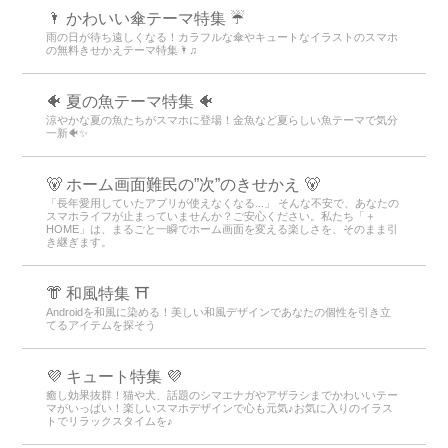
🌂 かわいい傘テーマ特集 ☔
雨の日が待ち遠しくなる！カラフルな傘やキュートなイラストのスマホ
の無料きせかえテーマ特集🌂♫
🐠 夏の魚テーマ特集 🐠
涼やかな夏の魚たちがスマホに登場！金魚など夏らしい魚テーマで気分
一新🐠✨
🐻 ホーム画面難民の”次”のきせかえ 🐻
「長年愛用していたアプリが使えなくなる...」 そんな不安で、あなたの
スマホライフが止まっていませんか？ご安心ください。私たち「＋
HOME」は、まるごと一瞬でホーム画面を変える楽しさを、そのまま引
き継ぎます。
👘 和風特集 ⛩
Androidを和風に染める！美しい和風デザインであなたの個性を引き立
てるアイテムを探そう
💜 キュート特集 💜
癒し効果抜群！猫や犬、話題のシマエナガやアザラシまでかわいいテー
マがいっぱい！楽しいスマホデザインで心も元気♪お気に入りのイラス
トでリラックスタイムを♪