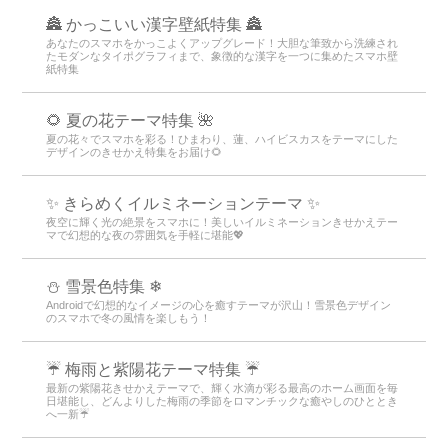
🏯 かっこいい漢字壁紙特集 🏯
あなたのスマホをかっこよくアップグレード！大胆な筆致から洗練され
たモダンなタイポグラフィまで、象徴的な漢字を一つに集めたスマホ壁
紙特集
🌻 夏の花テーマ特集 🌺
夏の花々でスマホを彩る！ひまわり、蓮、ハイビスカスをテーマにした
デザインのきせかえ特集をお届け🌻
✨️ きらめくイルミネーションテーマ ✨️
夜空に輝く光の絶景をスマホに！美しいイルミネーションきせかえテー
マで幻想的な夜の雰囲気を手軽に堪能💖
⛄ 雪景色特集 ❄
Androidで幻想的なイメージの心を癒すテーマが沢山！雪景色デザイン
のスマホで冬の風情を楽しもう！
☔ 梅雨と紫陽花テーマ特集 ☔
最新の紫陽花きせかえテーマで、輝く水滴が彩る最高のホーム画面を毎
日堪能し、どんよりした梅雨の季節をロマンチックな癒やしのひととき
へ一新☔