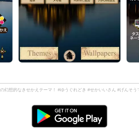
幻想的なきせかえテーマ！ #ゆうぐれどき #せかいいさん #げんそう