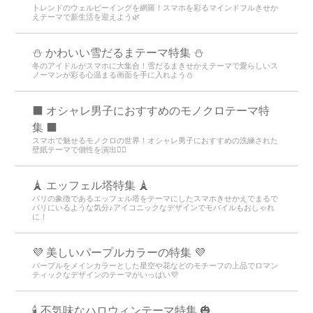
トレンドのウェルビーイングを網羅！スマホを彩るマインドフルきせか
えテーマで新生活を迎えよう🌿
⛄️ かわいい雪だるまテーマ特集️ ⛄️
冬のアイドルがスマホに大集合！雪だるまきせかえテーマで愛らしいス
ノーマンが彩る心温まる画面を手に入れよう️⛄️
⬛ オシャレ男子におすすめのモノクロテーマ特
集 ⬛
スマホで魅せるモノクロの世界！オシャレ男子におすすめの洗練された
壁紙テーマで個性を演出💁‍♂️
🗼 エッフェル塔特集 🗼
パリの象徴であるエッフェル塔をテーマにしたスマホきせかえでまるで
パリにいるような気分♪アイコニックなデザインでモバイルもおしゃれ
に！
💜 美しいパープルカラーの特集 💜
パープルをメインカラーとした星空や花などのモチーフの上品でロマン
ティックなデザインのテーマがいっぱい💜
🕯️ 不気味なハロウィンテーマ特集 🎃