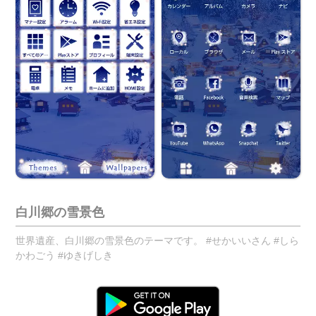
白川郷の雪景色
世界遺産、白川郷の雪景色のテーマです。 #せかいいさん #しら
かわごう #ゆきげしき