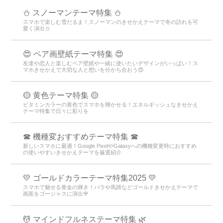
⛄ スノーマンテーマ特集 ⛄
スマホで楽しむ雪だるま！スノーマンのきせかえテーマで冬の訪れを可
愛く演出⛄
😍 ペア画壁紙テーマ特集 😍
友達や恋人と楽しむペア壁紙や一緒に使いたいデザインがいっぱい！ス
マホきせかえで大切な人と想いを分かち合おう😍
🟡 黄色テーマ特集 🟡
ビタミンカラーの黄色でスマホを輝かせる！エネルギッシュなきせかえ
テーマ特集で日々に彩りを
☎ 機種変おすすめテーマ特集 ☎
新しいスマホに最適！Google PixelやGalaxyへの機種変更時におすすめ
の使いやすいきせかえテーマを厳選紹介
💛 ゴールドカラーテーマ特集2025 💛
スマホで魅せる黄金の輝き！バラや馬蹄などゴールドきせかえテーマで
画面をゴージャスに演出🌹
💆 マインドフルネステーマ特集 🌿