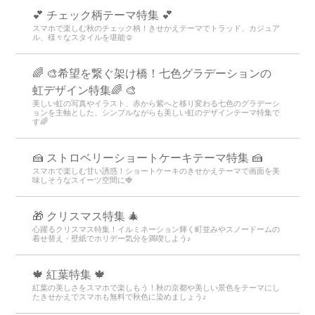
💕 チェック柄テーマ特集 💕
スマホで楽しむ秋のチェック柄！きせかえテーマでトラッド、カジュア
ル、様々なスタイルを堪能☺️
🌈 🎨希望を繋ぐ架け橋！七色グラデーションの
虹デザイン特集🌈 🎨
美しい虹の写真やイラスト、赤から紫へと移り変わる七色のグラデーシ
ョンを主軸とした、シンプルながらも美しい虹のデザインテーマ特集で
す🌈
🍰 ストロベリーショートケーキテーマ特集 🍰
スマホで楽しむ甘い誘惑！ショートケーキのきせかえテーマで画面を美
味しそうなスイーツ空間に🍓
🎁 クリスマス特集 🎄
心躍るクリスマス特集！イルミネーション輝く町並みやスノードームの
着せ替え・壁紙でホリデー気分を満喫しよう♪
🍁 紅葉特集 🍁
紅葉の美しさをスマホで楽しもう！秋の京都や美しい景色をテーマにし
たきせかえでスマホも無料で秋色に染めましょう♪