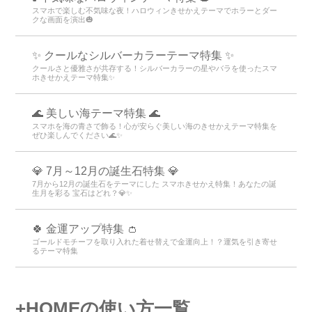
スマホで楽しむ不気味な夜！ハロウィンきせかえテーマでホラーとダー
クな画面を演出🎃
✨ クールなシルバーカラーテーマ特集 ✨
クールさと優雅さが共存する！シルバーカラーの星やバラを使ったスマ
ホきせかえテーマ特集✨
🌊 美しい海テーマ特集 🌊
スマホを海の青さで飾る！心が安らぐ美しい海のきせかえテーマ特集を
ぜひ楽しんでください🌊✨
💎 7月～12月の誕生石特集 💎
7月から12月の誕生石をテーマにした スマホきせかえ特集！あなたの誕
生月を彩る 宝石はどれ？💎✨
🍀 金運アップ特集 👛
ゴールドモチーフを取り入れた着せ替えで金運向上！？運気を引き寄せ
るテーマ特集
+HOMEの使い方一覧