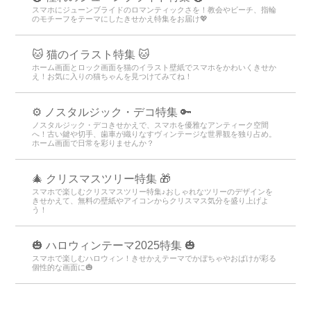
スマホにジューンブライドのロマンティックさを！教会やビーチ、指輪
のモチーフをテーマにしたきせかえ特集をお届け💖
🐱 猫のイラスト特集 🐱
ホーム画面とロック画面を猫のイラスト壁紙でスマホをかわいくきせか
え！お気に入りの猫ちゃんを見つけてみてね！
⚙️ ノスタルジック・デコ特集 🔑
ノスタルジック・デコきせかえで、スマホを優雅なアンティーク空間
へ！古い鍵や切手、歯車が織りなすヴィンテージな世界観を独り占め。
ホーム画面で日常を彩りませんか？
🎄 クリスマスツリー特集 🎁
スマホで楽しむクリスマスツリー特集♪おしゃれなツリーのデザインを
きせかえて、無料の壁紙やアイコンからクリスマス気分を盛り上げよ
う！
🎃 ハロウィンテーマ2025特集 🎃
スマホで楽しむハロウィン！きせかえテーマでかぼちゃやおばけが彩る
個性的な画面に🎃