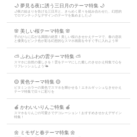
🌙 夢見る夜に誘う三日月のテーマ特集 🌙
🌙夜の始まりを告げる三日月と、きらめく星々を組み合わせた、幻想的
でロマンチックなデザインのテーマを集めました🌙
🌸 美しい桜テーマ特集 🌸
手のひらに広がる満開の絶景！美しい桜のきせかえテーマで、春の息吹
と優美なピンク色が彩る幻想的なスマホ画面を今すぐ手に入れよう🌸
⛅ ふわふわの雲テーマ特集 ⛅
スマホに自然の優しさを！雲をテーマにした癒しのきせかえ特集で心を
リフレッシュしよう🌤️
🟡 黄色テーマ特集 🟡
ビタミンカラーの黄色でスマホを輝かせる！エネルギッシュなきせかえ
テーマ特集で日々に彩りを
🍎 かわいいりんご特集 🍎
スマホをりんごの可愛さでデコレーション！おすすめきせかえデザイン
特集！
🌼 ミモザと春テーマ特集 🌼