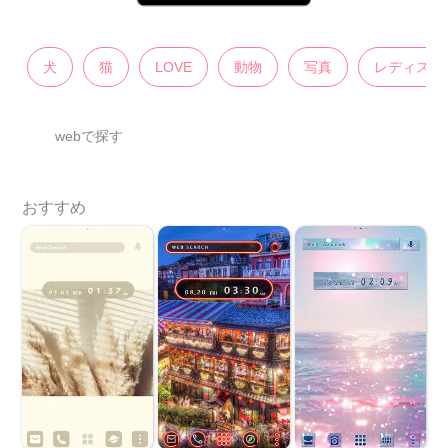
犬
猫
LOVE
動物
写真
レディス
webで探す
おすすめ