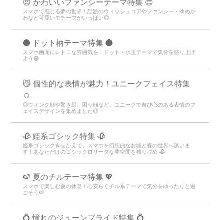
😍 かわいいファンシーテーマ特集 😍
スマホで感じる夢の世界！話題のウィッシュコアやファンシー・ゆめか
わなど可愛いモチーフがいっぱい😍
🔵 ドット柄テーマ特集 🔵
スマホ画面にレトロな雰囲気を！ドット・水玉テーマで気分を盛り上げ
よう🔵
😼 個性的な表情が魅力！ユニークフェイス特集
☺️
😉ウィンク顔や驚き顔、困り顔など、ユニークで遊び心のある表情のフ
ェイスデザインを集めました😉
🥀 姫系ゴシック特集 🥀
姫系ゴシックきせかえで、スマホを幻想的なお城と蝶の世界へ誘いま
す！あなただけのゴシックロリータな夢空間を独り占め 🥀
🍉 夏のチルテーマ特集 💖
スマホで楽しむ夏の休息！心安らぐチル系テーマで気分をゆったりと過
ごそう🍉
💍 憧れのジューンブライド特集 💍