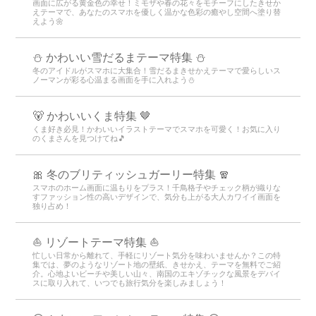
画面に広がる黄金色の幸せ！ミモザや春の花々をモチーフにしたきせか
えテーマで、あなたのスマホを優しく温かな色彩の癒やし空間へ塗り替
えよう🌼
⛄️ かわいい雪だるまテーマ特集️ ⛄️
冬のアイドルがスマホに大集合！雪だるまきせかえテーマで愛らしいス
ノーマンが彩る心温まる画面を手に入れよう️⛄️
🐻 かわいいくま特集 🤎
くま好き必見！かわいいイラストテーマでスマホを可愛く！お気に入り
のくまさんを見つけてね🎵
🎀 冬のブリティッシュガーリー特集 🧣
スマホのホーム画面に温もりをプラス！千鳥格子やチェック柄が織りな
すファッション性の高いデザインで、気分も上がる大人カワイイ画面を
独り占め！
⛵ リゾートテーマ特集 ⛵
忙しい日常から離れて、手軽にリゾート気分を味わいませんか？この特
集では、夢のようなリゾート地の壁紙、きせかえ、テーマを無料でご紹
介。心地よいビーチや美しい山々、南国のエキゾチックな風景をデバイ
スに取り入れて、いつでも旅行気分を楽しみましょう！