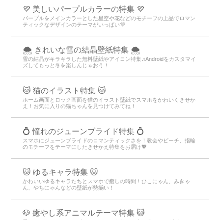
💜 美しいパープルカラーの特集 💜
パープルをメインカラーとした星空や花などのモチーフの上品でロマン
ティックなデザインのテーマがいっぱい💜
🌨 きれいな雪の結晶壁紙特集 🌨
雪の結晶がキラキラした無料壁紙やアイコン特集♫Androidをカスタマイ
ズしてもっと冬を楽しんじゃおう！
🐱 猫のイラスト特集 🐱
ホーム画面とロック画面を猫のイラスト壁紙でスマホをかわいくきせか
え！お気に入りの猫ちゃんを見つけてみてね！
💍 憧れのジューンブライド特集 💍
スマホにジューンブライドのロマンティックさを！教会やビーチ、指輪
のモチーフをテーマにしたきせかえ特集をお届け💖
🐱 ゆるキャラ特集 🐱
かわいいゆるキャラたちとスマホで癒しの時間！ひこにゃん、みきゃ
ん、やちにゃんなどの壁紙が勢揃い！
🐶 癒やし系アニマルテーマ特集 😺