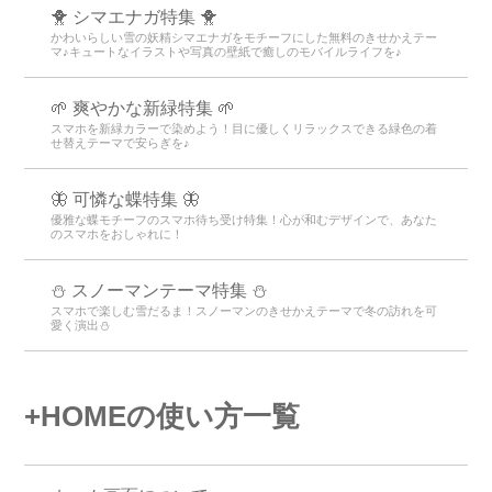
🐥 シマエナガ特集 🐥
かわいらしい雪の妖精シマエナガをモチーフにした無料のきせかえテー
マ♪キュートなイラストや写真の壁紙で癒しのモバイルライフを♪
🌱 爽やかな新緑特集 🌱
スマホを新緑カラーで染めよう！目に優しくリラックスできる緑色の着
せ替えテーマで安らぎを♪
🦋 可憐な蝶特集 🦋
優雅な蝶モチーフのスマホ待ち受け特集！心が和むデザインで、あなた
のスマホをおしゃれに！
⛄ スノーマンテーマ特集 ⛄
スマホで楽しむ雪だるま！スノーマンのきせかえテーマで冬の訪れを可
愛く演出⛄
+HOMEの使い方一覧