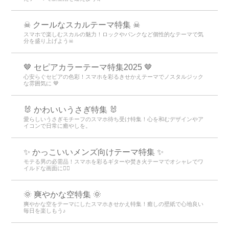
☠ クールなスカルテーマ特集 ☠
スマホで楽しむスカルの魅力！ロックやパンクなど個性的なテーマで気
分を盛り上げよう☠
🤎 セピアカラーテーマ特集2025 🤎
心安らぐセピアの色彩！スマホを彩るきせかえテーマでノスタルジック
な雰囲気に 🤎
🐰 かわいいうさぎ特集 🐰
愛らしいうさぎモチーフのスマホ待ち受け特集！心を和むデザインやア
イコンで日常に癒やしを。
✨ かっこいいメンズ向けテーマ特集 ✨
モテる男の必需品！スマホを彩るギターや焚き火テーマでオシャレでワ
イルドな画面に👍🏻
🌞 爽やかな空特集 🌞
爽やかな空をテーマにしたスマホきせかえ特集！癒しの壁紙で心地良い
毎日を楽しもう♪