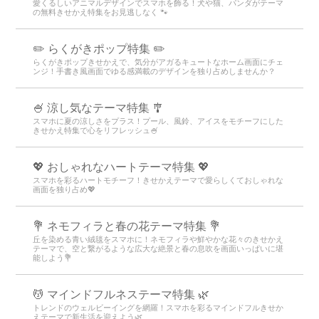
愛くるしいアニマルデザインでスマホを飾る！犬や猫、パンダがテーマ
の無料きせかえ特集をお見逃しなく 🐾
✏️ らくがきポップ特集 ✏️
らくがきポップきせかえで、気分がアガるキュートなホーム画面にチェ
ンジ！手書き風画面でゆる感満載のデザインを独り占めしませんか？
🍧 涼し気なテーマ特集 🎐
スマホに夏の涼しさをプラス！プール、風鈴、アイスをモチーフにした
きせかえ特集で心をリフレッシュ🍧
💖 おしゃれなハートテーマ特集 💖
スマホを彩るハートモチーフ！きせかえテーマで愛らしくておしゃれな
画面を独り占め💖
💐 ネモフィラと春の花テーマ特集 💐
丘を染める青い絨毯をスマホに！ネモフィラや鮮やかな花々のきせかえ
テーマで、空と繋がるような広大な絶景と春の息吹を画面いっぱいに堪
能しよう💐
💆 マインドフルネステーマ特集 🌿
トレンドのウェルビーイングを網羅！スマホを彩るマインドフルきせか
えテーマで新生活を迎えよう🌿