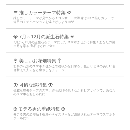
💙 推しカラーテーマ特集 💛
推しカラーテーマが見つかる！コンサートの準備はOK？推しカラーで
毎日のモチベーションを爆上げしよう📣💜
💎 7月～12月の誕生石特集 💎
7月から12月の誕生石をテーマにした スマホきせかえ特集！あなたの誕
生月を彩る 宝石はどれ？💎✨
💐 美しいお花畑特集 💐
無料の花畑のスマホきせかえで穏やかな日常を。色とりどりの美しい着
せ替えで安らぎと癒やしをチャージ。
🦋 可憐な蝶特集 🦋
優雅な蝶モチーフのスマホ待ち受け特集！心が和むデザインで、あなた
のスマホをおしゃれに！
✠ モテる男の壁紙特集 ✠
モテる男の必需品！夜景やペイズリーなど洗練されたテーマでスマホを
クールに✨