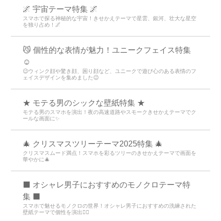
🌌 宇宙テーマ特集 🌌
スマホで探る神秘的な宇宙！きせかえテーマで星雲、銀河、壮大な星空
を独り占め！🌌
😼 個性的な表情が魅力！ユニークフェイス特集
☺️
😉ウィンク顔や驚き顔、困り顔など、ユニークで遊び心のある表情のフ
ェイスデザインを集めました😉
★ モテる男のシックな壁紙特集 ★
モテる男のスマホを演出！夜の高速道路やスモークきせかえテーマでク
ールな画面に✨
🎄 クリスマスツリーテーマ2025特集 🎄
クリスマスムード満点！スマホを彩るツリーのきせかえテーマで画面を
華やかに🎄
⬛ オシャレ男子におすすめのモノクロテーマ特
集 ⬛
スマホで魅せるモノクロの世界！オシャレ男子におすすめの洗練された
壁紙テーマで個性を演出💁‍♂️