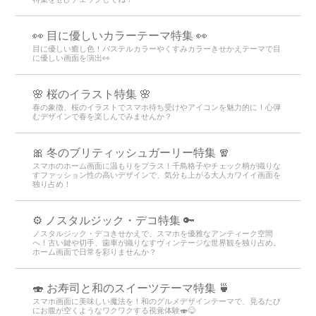
👀 目に優しいカラーテーマ特集 👀
目に優しい癒し色！パステルカラーやくすみカラーきせかえテーマで目
に優しい画面を演出👀
🌸 桜のイラスト特集 🌸
春の象徴、桜のイラストでスマホ待ち受けやアイコンを魅力的に！心弾
むデザインで春を楽しんでみませんか？
🎀 冬のブリティッシュガーリー特集 🧣
スマホのホーム画面に温もりをプラス！千鳥格子やチェック柄が織りな
すファッション性の高いデザインで、気分も上がる大人カワイイ画面を
独り占め！
⚙️ ノスタルジック・デコ特集 🔑
ノスタルジック・デコきせかえで、スマホを優雅なアンティーク空間
へ！古い鍵や切手、歯車が織りなすヴィンテージな世界観を独り占め。
ホーム画面で日常を彩りませんか？
🍣 お寿司と和のスイーツテーマ特集 🍵
スマホ画面に美味しい魔法を！和のグルメデザインテーマで、見るたび
にお腹が空くようなワクワクする視覚体験🍣😋