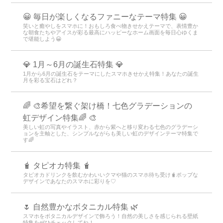
😀 毎日が楽しくなるファニーなテーマ特集 😀
笑いと癒やしをスマホに！おもしろ食べ物きせかえテーマで、表情豊か
な朝食たちやアイスが彩る最高にハッピーなホーム画面を毎日心ゆくま
で堪能しよう😀
💎 1月～6月の誕生石特集 💎
1月から6月の誕生石をテーマにしたスマホきせかえ特集！あなたの誕生
月を彩る宝石はどれ？
🌈 🎨希望を繋ぐ架け橋！七色グラデーションの
虹デザイン特集🌈 🎨
美しい虹の写真やイラスト、赤から紫へと移り変わる七色のグラデーシ
ョンを主軸とした、シンプルながらも美しい虹のデザインテーマ特集で
す🌈
🧋 タピオカ特集 🧋
タピオカドリンクを飲むかわいいクマや猫のスマホ待ち受け🧋ポップな
デザインであなたのスマホに彩りを♡
🌷 自然豊かなボタニカル特集 🌿
スマホをボタニカルデザインで飾ろう！自然の美しさを感じられる壁紙
特集をぜひチェックしてね！