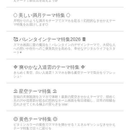
えテーマで新生活を迎えよう🌿
🌕 美しい満月テーマ特集 🌕
月明かりのような満月モチーフでスマホを彩る！幻想的なきせかえテー
マ特集をお届けします🌕
🥰 バレンタインテーマ特集2026 🍫
スマホ画面に愛の魔法を！バレンタインのデザインテーマで、大切な人
への想いや自分へのご褒美気分を高める、幸せなデジタルライフをスタ
ート♥️
🔷 爽やかな入道雲のテーマ特集 🔷
きらめく青空、白い入道雲！スマホを飾る夏空テーマで気分をリフレッ
シュ✨
⛱️ 星空テーマ特集 ⛱️
至福の天体観測をスマホで体験！最新の星空きせかえテーマで、煌めく
天の川や流星群が彩る幻想的なホーム画面を毎日堪能し、日常の喧騒を
忘れさせてくれる極上の安らぎを:star:️
🟡 黄色テーマ特集 🟡
ビタミンカラーの黄色でスマホを輝かせる！エネルギッシュなきせかえ
テーマ特集で日々に彩りを