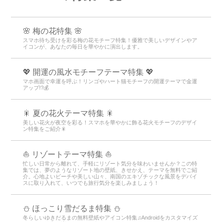
🌸 梅の花特集 🌸
スマホ待ち受けを彩る梅の花モチーフ特集！優雅で美しいデザインやア
イコンが、あなたの毎日を華やかに演出します。
💖 開運の風水モチーフテーマ特集 💖
マホ画面で幸運を呼ぶ！リンゴやハート猫モチーフの開運テーマで金運
アップ!?💰
🎇 夏の花火テーマ特集 🎇
美しい花火が夜空を彩る！スマホを華やかに飾る花火モチーフのデザイ
ン特集をご紹介🎇
⛵ リゾートテーマ特集 ⛵
忙しい日常から離れて、手軽にリゾート気分を味わいませんか？この特
集では、夢のようなリゾート地の壁紙、きせかえ、テーマを無料でご紹
介。心地よいビーチや美しい山々、南国のエキゾチックな風景をデバイ
スに取り入れて、いつでも旅行気分を楽しみましょう！
⛄ ほっこり雪だるま特集 ⛄
冬らしいゆきだるまの無料壁紙やアイコン特集♫Androidをカスタマイズ