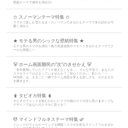
壁紙テーマで個性を演出💁‍♂️
⛄ スノーマンテーマ特集 ⛄
スマホで楽しむ雪だるま！スノーマンのきせかえテーマで冬の訪れを可
愛く演出⛄
★ モテる男のシックな壁紙特集 ★
モテる男のスマホを演出！夜の高速道路やスモークきせかえテーマでク
ールな画面に✨
🐻 ホーム画面難民の”次”のきせかえ 🐻
「長年愛用していたアプリが使えなくなる...」 そんな不安で、あなたの
スマホライフが止まっていませんか？ご安心ください。私たち「＋
HOME」は、まるごと一瞬でホーム画面を変える楽しさを、そのまま引
き継ぎます。
🧋 タピオカ特集 🧋
タピオカドリンクを飲むかわいいクマや猫のスマホ待ち受け🧋ポップな
デザインであなたのスマホに彩りを♡
💆 マインドフルネステーマ特集 🌿
トレンドのウェルビーイングを網羅！スマホを彩るマインドフルきせか