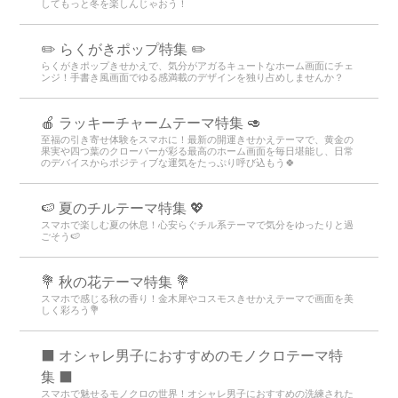
してもっと冬を楽しんじゃおう！
✏️ らくがきポップ特集 ✏️
らくがきポップきせかえで、気分がアガるキュートなホーム画面にチェ
ンジ！手書き風画面でゆる感満載のデザインを独り占めしませんか？
🍎 ラッキーチャームテーマ特集 🥑
至福の引き寄せ体験をスマホに！最新の開運きせかえテーマで、黄金の
果実や四つ葉のクローバーが彩る最高のホーム画面を毎日堪能し、日常
のデバイスからポジティブな運気をたっぷり呼び込もう🍀
🍉 夏のチルテーマ特集 💖
スマホで楽しむ夏の休息！心安らぐチル系テーマで気分をゆったりと過
ごそう🍉
💐 秋の花テーマ特集 💐
スマホで感じる秋の香り！金木犀やコスモスきせかえテーマで画面を美
しく彩ろう💐
⬛ オシャレ男子におすすめのモノクロテーマ特
集 ⬛
スマホで魅せるモノクロの世界！オシャレ男子におすすめの洗練された