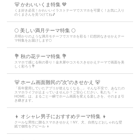
🐻 かわいいくま特集 🤎
くま好き必見！かわいいイラストテーマでスマホを可愛く！お気に入り
のくまさんを見つけてね🎵
🌕 美しい満月テーマ特集 🌕
月明かりのような満月モチーフでスマホを彩る！幻想的なきせかえテー
マ特集をお届けします🌕
💐 秋の花テーマ特集 💐
スマホで感じる秋の香り！金木犀やコスモスきせかえテーマで画面を美
しく彩ろう💐
🐻 ホーム画面難民の”次”のきせかえ 🐻
「長年愛用していたアプリが使えなくなる...」 そんな不安で、あなたの
スマホライフが止まっていませんか？ご安心ください。私たち「＋
HOME」は、まるごと一瞬でホーム画面を変える楽しさを、そのまま引
き継ぎます。
👦 オシャレ男子におすすめテーマ特集 👦
クールな男性に贈るスマホきせかえ！NY、犬、自然などおしゃれな壁
紙で個性をアピール 👦