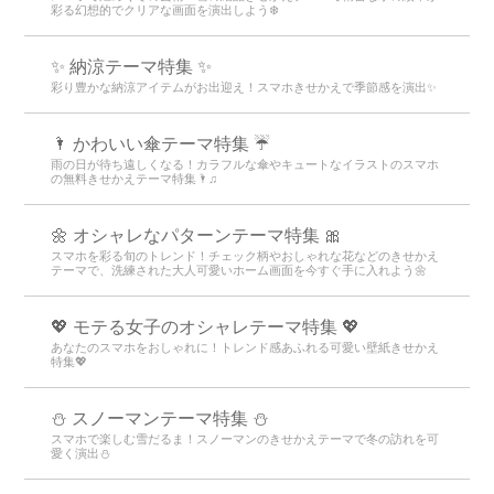
彩る幻想的でクリアな画面を演出しよう❄️
✨ 納涼テーマ特集 ✨
彩り豊かな納涼アイテムがお出迎え！スマホきせかえで季節感を演出✨
🌂 かわいい傘テーマ特集 ☔
雨の日が待ち遠しくなる！カラフルな傘やキュートなイラストのスマホ
の無料きせかえテーマ特集🌂♫
🌼 オシャレなパターンテーマ特集 🎀
スマホを彩る旬のトレンド！チェック柄やおしゃれな花などのきせかえ
テーマで、洗練された大人可愛いホーム画面を今すぐ手に入れよう🌼
💖 モテる女子のオシャレテーマ特集 💖
あなたのスマホをおしゃれに！トレンド感あふれる可愛い壁紙きせかえ
特集💖
⛄ スノーマンテーマ特集 ⛄
スマホで楽しむ雪だるま！スノーマンのきせかえテーマで冬の訪れを可
愛く演出⛄