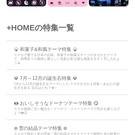
+HOMEの特集一覧
🍘 和菓子&和風テーマ特集 🍘
スマホで愛でる日本の伝統。和菓子や和風モチーフのきせかえテーマ
で、四季折々の風情と愛らしい色彩が彩る雅な画面を今すぐ手に入れよ
う🍘
💎 7月～12月の誕生石特集 💎
7月から12月の誕生石をテーマにした スマホきせかえ特集！あなたの誕
生月を彩る 宝石はどれ？💎✨
🍩 おいしそうなドーナツテーマ特集 😋
スマホ画面に甘い魔法を！ドーナツ・スイーツテーマで気分を盛り上げ
よう🍩😋
❄️ 雪の結晶テーマ特集 ❄️
スマホで煌めく冬の芸術！雪の結晶きせかえテーマで精密な氷の紋章が