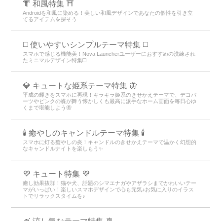
👘 和風特集 ⛩
Androidを和風に染める！美しい和風デザインであなたの個性を引き立
てるアイテムを探そう
◻️ 使いやすいシンプルテーマ特集 ◻️
スマホで感じる機能美！Nova Launcherユーザーにおすすめの洗練され
たミニマルデザイン特集◻️
💎 キュートな姫系テーマ特集 🦋
平成の輝きをスマホに再現！キラキラ姫系のきせかえテーマで、デコパ
ーツやピンクの蝶が舞う懐かしくも最高に派手なホーム画面を毎日心ゆ
くまで堪能しよう🦋
🕯️ 癒やしのキャンドルテーマ特集 🕯️
スマホに灯る癒やしの炎！キャンドルのきせかえテーマで温かく幻想的
なキャンドルナイトを楽しもう️✨️
💜 キュート特集 💜
癒し効果抜群！猫や犬、話題のシマエナガやアザラシまでかわいいテー
マがいっぱい！楽しいスマホデザインで心も元気♪お気に入りのイラス
トでリラックスタイムを♪