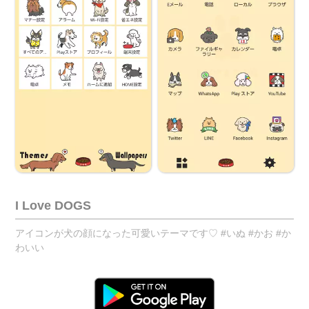
I Love DOGS
アイコンが犬の顔になった可愛いテーマです♡ #いぬ #かお #か
わいい