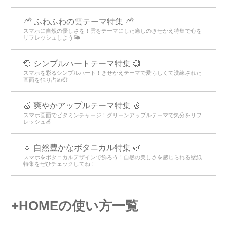
⛅ ふわふわの雲テーマ特集 ⛅
スマホに自然の優しさを！雲をテーマにした癒しのきせかえ特集で心を
リフレッシュしよう🌤️
💞 シンプルハートテーマ特集 💞
スマホを彩るシンプルハート！きせかえテーマで愛らしくて洗練された
画面を独り占め💞
🍏 爽やかアップルテーマ特集 🍏
スマホ画面でビタミンチャージ！グリーンアップルテーマで気分をリフ
レッシュ🍏
🌷 自然豊かなボタニカル特集 🌿
スマホをボタニカルデザインで飾ろう！自然の美しさを感じられる壁紙
特集をぜひチェックしてね！
+HOMEの使い方一覧