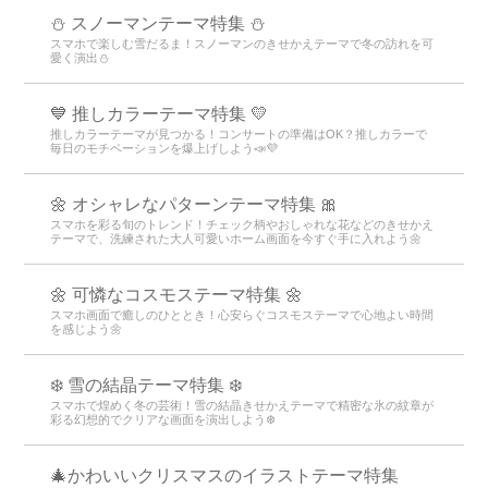
⛄ スノーマンテーマ特集 ⛄
スマホで楽しむ雪だるま！スノーマンのきせかえテーマで冬の訪れを可
愛く演出⛄
💙 推しカラーテーマ特集 💛
推しカラーテーマが見つかる！コンサートの準備はOK？推しカラーで
毎日のモチベーションを爆上げしよう📣💜
🌼 オシャレなパターンテーマ特集 🎀
スマホを彩る旬のトレンド！チェック柄やおしゃれな花などのきせかえ
テーマで、洗練された大人可愛いホーム画面を今すぐ手に入れよう🌼
🌼 可憐なコスモステーマ特集 🌼
スマホ画面で癒しのひととき！心安らぐコスモステーマで心地よい時間
を感じよう🌼
❄️ 雪の結晶テーマ特集 ❄️
スマホで煌めく冬の芸術！雪の結晶きせかえテーマで精密な氷の紋章が
彩る幻想的でクリアな画面を演出しよう❄️
🎄かわいいクリスマスのイラストテーマ特集