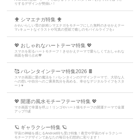
りするデザインが勢揃い！
🐥 シマエナガ特集 🐥
かわいらしい雪の妖精シマエナガをモチーフにした無料のきせかえテー
マ♪キュートなイラストや写真の壁紙で癒しのモバイルライフを♪
💖 おしゃれなハートテーマ特集 💖
スマホを彩るハートモチーフ！きせかえテーマで愛らしくておしゃれな
画面を独り占め💖
🥰 バレンタインテーマ特集2026 🍫
スマホ画面に愛の魔法を！バレンタインのデザインテーマで、大切な人
への想いや自分へのご褒美気分を高める、幸せなデジタルライフをスタ
ート♥️
💖 開運の風水モチーフテーマ特集 💖
マホ画面で幸運を呼ぶ！リンゴやハート猫モチーフの開運テーマで金運
アップ!?💰
🪐 ギャラクシー特集 🪐
宇宙の神秘を感じるAndroid待ち受け特集！夜空や宇宙のギャラクシー
モチーフデザインであなたの毎日を幻想的に彩ります！