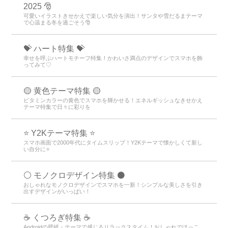
2025 🎅
可愛いイラストきせかえで楽しい気分を演出！サンタや雪だるまテーマ
で心温まる冬を過ごそう🎅
💝 ハート特集 💝
幸せを呼ぶハートモチーフ特集！かわいさ満点のデザインでスマホを飾
ってみて♡
🟡 黄色テーマ特集 🟡
ビタミンカラーの黄色でスマホを輝かせる！エネルギッシュなきせかえ
テーマ特集で日々に彩りを
⭐ Y2Kテーマ特集 ⭐
スマホ画面で2000年代にタイムスリップ！Y2Kテーマで懐かしくて新し
い自分に⭐
⚪️ モノクロデザイン特集 ⚫️
おしゃれなモノクロデザインでスマホを一新！シンプルな美しさを引き
出すデザインがいっぱい！
☕ くつろぎ特集 ☕
Androidの壁紙・テーマで感じるリラックスタイム！おしゃれでほっこ