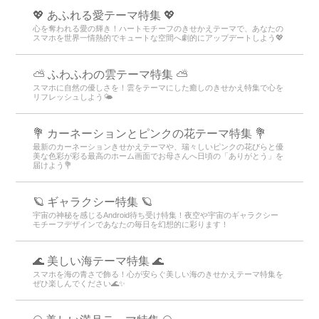
💖 あふれる愛テーマ特集 💖
心を奪われる愛の輝き！ハートモチーフのきせかえテーマで、あなたの
スマホを世界一情熱的でキュートな空間へ劇的にアップデートしよう💖
⛅ ふわふわの雲テーマ特集 ⛅
スマホに自然の優しさを！雲をテーマにした癒しのきせかえ特集で心を
リフレッシュしよう🌤️
💐 カーネーションとピンクの花テーマ特集 💐
最新のカーネーションきせかえテーマや、瑞々しいピンクの花びらと優
美な色彩が彩る最高のホーム画面でお母さんへ日頃の「ありがとう」を
届けよう💐
🪐 ギャラクシー特集 🪐
宇宙の神秘を感じるAndroid待ち受け特集！夜空や宇宙のギャラクシー
モチーフデザインであなたの毎日を幻想的に彩ります！
🌊 美しい海テーマ特集 🌊
スマホを海の青さで飾る！心が安らぐ美しい海のきせかえテーマ特集を
ぜひ楽しんでください🌊✨