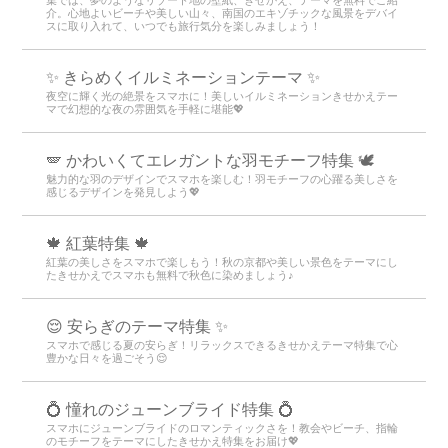
介。心地よいビーチや美しい山々、南国のエキゾチックな風景をデバイ
スに取り入れて、いつでも旅行気分を楽しみましょう！
✨️ きらめくイルミネーションテーマ ✨️
夜空に輝く光の絶景をスマホに！美しいイルミネーションきせかえテー
マで幻想的な夜の雰囲気を手軽に堪能💖
🪽 かわいくてエレガントな羽モチーフ特集 🕊️
魅力的な羽のデザインでスマホを楽しむ！羽モチーフの心躍る美しさを
感じるデザインを発見しよう💖
🍁 紅葉特集 🍁
紅葉の美しさをスマホで楽しもう！秋の京都や美しい景色をテーマにし
たきせかえでスマホも無料で秋色に染めましょう♪
😌 安らぎのテーマ特集 ✨
スマホで感じる夏の安らぎ！リラックスできるきせかえテーマ特集で心
豊かな日々を過ごそう😌
💍 憧れのジューンブライド特集 💍
スマホにジューンブライドのロマンティックさを！教会やビーチ、指輪
のモチーフをテーマにしたきせかえ特集をお届け💖