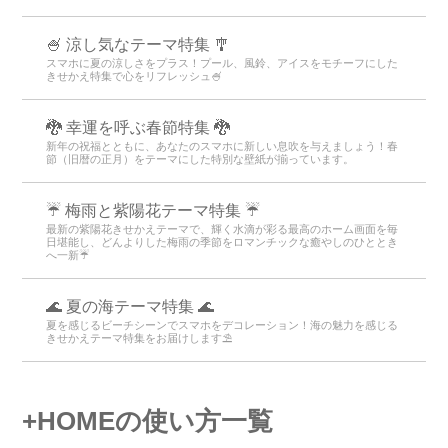
🍧 涼し気なテーマ特集 🎐
スマホに夏の涼しさをプラス！プール、風鈴、アイスをモチーフにした
きせかえ特集で心をリフレッシュ🍧
🐉 幸運を呼ぶ春節特集 🐉
新年の祝福とともに、あなたのスマホに新しい息吹を与えましょう！春
節（旧暦の正月）をテーマにした特別な壁紙が揃っています。
☔ 梅雨と紫陽花テーマ特集 ☔
最新の紫陽花きせかえテーマで、輝く水滴が彩る最高のホーム画面を毎
日堪能し、どんよりした梅雨の季節をロマンチックな癒やしのひととき
へ一新☔
🌊 夏の海テーマ特集 🌊
夏を感じるビーチシーンでスマホをデコレーション！海の魅力を感じる
きせかえテーマ特集をお届けします⛱️
+HOMEの使い方一覧