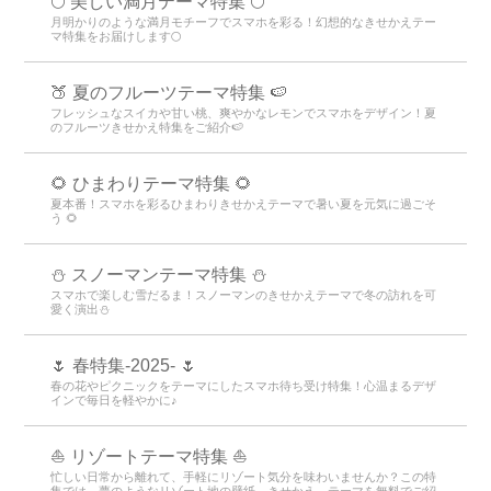
🌕 美しい満月テーマ特集 🌕
月明かりのような満月モチーフでスマホを彩る！幻想的なきせかえテー
マ特集をお届けします🌕
🍑 夏のフルーツテーマ特集 🍉
フレッシュなスイカや甘い桃、爽やかなレモンでスマホをデザイン！夏
のフルーツきせかえ特集をご紹介🍉
🌻 ひまわりテーマ特集 🌻
夏本番！スマホを彩るひまわりきせかえテーマで暑い夏を元気に過ごそ
う 🌻
⛄ スノーマンテーマ特集 ⛄
スマホで楽しむ雪だるま！スノーマンのきせかえテーマで冬の訪れを可
愛く演出⛄
🌷 春特集-2025- 🌷
春の花やピクニックをテーマにしたスマホ待ち受け特集！心温まるデザ
インで毎日を軽やかに♪
⛵ リゾートテーマ特集 ⛵
忙しい日常から離れて、手軽にリゾート気分を味わいませんか？この特
集では、夢のようなリゾート地の壁紙、きせかえ、テーマを無料でご紹