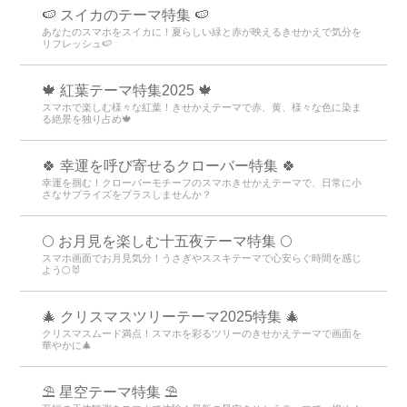
🍉 スイカのテーマ特集 🍉
あなたのスマホをスイカに！夏らしい緑と赤が映えるきせかえで気分を
リフレッシュ🍉
🍁 紅葉テーマ特集2025 🍁
スマホで楽しむ様々な紅葉！きせかえテーマで赤、黄、様々な色に染ま
る絶景を独り占め🍁
🍀 幸運を呼び寄せるクローバー特集 🍀
幸運を掴む！クローバーモチーフのスマホきせかえテーマで、日常に小
さなサプライズをプラスしませんか？
🌕 お月見を楽しむ十五夜テーマ特集 🌕
スマホ画面でお月見気分！うさぎやススキテーマで心安らぐ時間を感じ
よう🌕🐰
🎄 クリスマスツリーテーマ2025特集 🎄
クリスマスムード満点！スマホを彩るツリーのきせかえテーマで画面を
華やかに🎄
⛱️ 星空テーマ特集 ⛱️