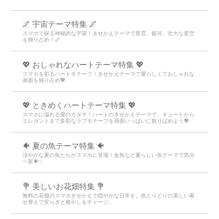
🌌 宇宙テーマ特集 🌌
スマホで探る神秘的な宇宙！きせかえテーマで星雲、銀河、壮大な星空
を独り占め！🌌
💖 おしゃれなハートテーマ特集 💖
スマホを彩るハートモチーフ！きせかえテーマで愛らしくておしゃれな
画面を独り占め💖
💖 ときめくハートテーマ特集 💖
スマホに溢れる愛のカタチ！ハートのきせかえテーマで、キュートから
エレガントまで多彩なラブモチーフを画面いっぱいに散りばめよう💖
🐠 夏の魚テーマ特集 🐠
涼やかな夏の魚たちがスマホに登場！金魚など夏らしい魚テーマで気分
一新🐠✨
💐 美しいお花畑特集 💐
無料の花畑のスマホきせかえで穏やかな日常を。色とりどりの美しい着
せ替えで安らぎと癒やしをチャージ。