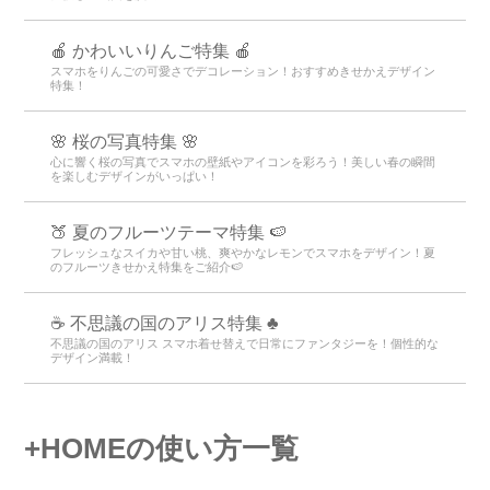
🍎 かわいいりんご特集 🍎
スマホをりんごの可愛さでデコレーション！おすすめきせかえデザイン
特集！
🌸 桜の写真特集 🌸
心に響く桜の写真でスマホの壁紙やアイコンを彩ろう！美しい春の瞬間
を楽しむデザインがいっぱい！
🍑 夏のフルーツテーマ特集 🍉
フレッシュなスイカや甘い桃、爽やかなレモンでスマホをデザイン！夏
のフルーツきせかえ特集をご紹介🍉
☕ 不思議の国のアリス特集 ♣
不思議の国のアリス スマホ着せ替えで日常にファンタジーを！個性的な
デザイン満載！
+HOMEの使い方一覧