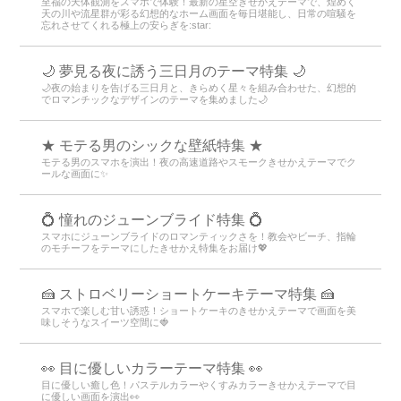
至福の天体観測をスマホで体験！最新の星空きせかえテーマで、煌めく
天の川や流星群が彩る幻想的なホーム画面を毎日堪能し、日常の喧騒を
忘れさせてくれる極上の安らぎを:star:️
🌙 夢見る夜に誘う三日月のテーマ特集 🌙
🌙夜の始まりを告げる三日月と、きらめく星々を組み合わせた、幻想的
でロマンチックなデザインのテーマを集めました🌙
★ モテる男のシックな壁紙特集 ★
モテる男のスマホを演出！夜の高速道路やスモークきせかえテーマでク
ールな画面に✨
💍 憧れのジューンブライド特集 💍
スマホにジューンブライドのロマンティックさを！教会やビーチ、指輪
のモチーフをテーマにしたきせかえ特集をお届け💖
🍰 ストロベリーショートケーキテーマ特集 🍰
スマホで楽しむ甘い誘惑！ショートケーキのきせかえテーマで画面を美
味しそうなスイーツ空間に🍓
👀 目に優しいカラーテーマ特集 👀
目に優しい癒し色！パステルカラーやくすみカラーきせかえテーマで目
に優しい画面を演出👀