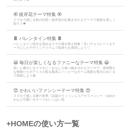
🏵 彼岸花テーマ特集 🏵
スマホで感じる秋の幻想！彼岸花や紅葉きせかえテーマで画面を美しく
彩ろう🍁
🍫 バレンタイン特集 🍫
バレンタイン気分を高めるスマホ着せ替え特集！甘いチョコレートをテ
ーマにしたデザインアイテムで気持ちを表現しよう♡
😀 毎日が楽しくなるファニーなテーマ特集 😀
笑いと癒やしをスマホに！おもしろ食べ物きせかえテーマで、表情豊か
な朝食たちやアイスが彩る最高にハッピーなホーム画面を毎日心ゆくま
で堪能しよう😀
😍 かわいいファンシーテーマ特集 😍
スマホで感じる夢の世界！話題のウィッシュコアやファンシー・ゆめか
わなど可愛いモチーフがいっぱい😍
+HOMEの使い方一覧