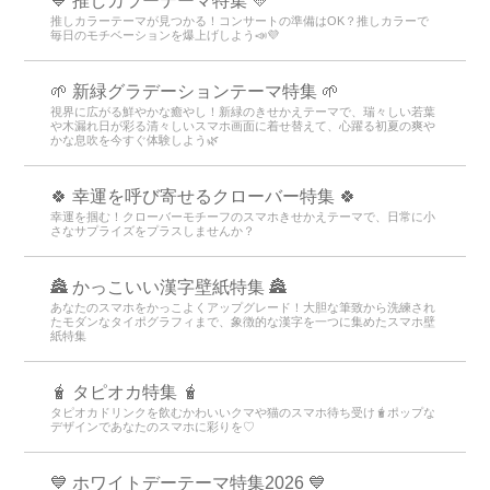
💙 推しカラーテーマ特集 💛
推しカラーテーマが見つかる！コンサートの準備はOK？推しカラーで
毎日のモチベーションを爆上げしよう📣💜
🌱 新緑グラデーションテーマ特集 🌱
視界に広がる鮮やかな癒やし！新緑のきせかえテーマで、瑞々しい若葉
や木漏れ日が彩る清々しいスマホ画面に着せ替えて、心躍る初夏の爽や
かな息吹を今すぐ体験しよう🌿
🍀 幸運を呼び寄せるクローバー特集 🍀
幸運を掴む！クローバーモチーフのスマホきせかえテーマで、日常に小
さなサプライズをプラスしませんか？
🏯 かっこいい漢字壁紙特集 🏯
あなたのスマホをかっこよくアップグレード！大胆な筆致から洗練され
たモダンなタイポグラフィまで、象徴的な漢字を一つに集めたスマホ壁
紙特集
🧋 タピオカ特集 🧋
タピオカドリンクを飲むかわいいクマや猫のスマホ待ち受け🧋ポップな
デザインであなたのスマホに彩りを♡
💙 ホワイトデーテーマ特集2026 💙