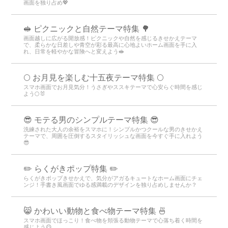
画面を独り占め💖
🥪 ピクニックと自然テーマ特集 🌳
画面越しに広がる開放感！ピクニックや自然を感じるきせかえテーマ
で、柔らかな日差しや青空が彩る最高に心地よいホーム画面を手に入
れ、日常を軽やかな冒険へと変えよう🥪
🌕 お月見を楽しむ十五夜テーマ特集 🌕
スマホ画面でお月見気分！うさぎやススキテーマで心安らぐ時間を感じ
よう🌕🐰
😎 モテる男のシンプルテーマ特集 😎
洗練された大人の余裕をスマホに！シンプルかつクールな男のきせかえ
テーマで、周囲を圧倒するスタイリッシュな画面を今すぐ手に入れよう
😎
✏️ らくがきポップ特集 ✏️
らくがきポップきせかえで、気分がアガるキュートなホーム画面にチェ
ンジ！手書き風画面でゆる感満載のデザインを独り占めしませんか？
😸 かわいい動物と食べ物テーマ特集 🍜
スマホ画面でほっこり！食べ物を頬張る動物テーマで心落ち着く時間を
感じよう😋