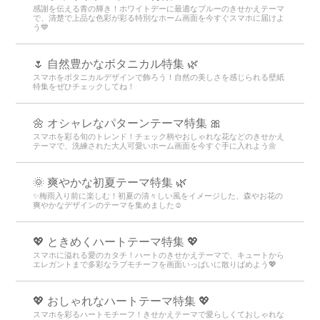
感謝を伝える青の輝き！ホワイトデーに最適なブルーのきせかえテーマ
で、清楚で上品な色彩が彩る特別なホーム画面を今すぐスマホに届けよ
う💙
🌷 自然豊かなボタニカル特集 🌿
スマホをボタニカルデザインで飾ろう！自然の美しさを感じられる壁紙
特集をぜひチェックしてね！
🌼 オシャレなパターンテーマ特集 🎀
スマホを彩る旬のトレンド！チェック柄やおしゃれな花などのきせかえ
テーマで、洗練された大人可愛いホーム画面を今すぐ手に入れよう🌼
🌞 爽やかな初夏テーマ特集 🌿
✨梅雨入り前に楽しむ！初夏の清々しい風をイメージした、森やお花の
爽やかなデザインのテーマを集めました☺️
💖 ときめくハートテーマ特集 💖
スマホに溢れる愛のカタチ！ハートのきせかえテーマで、キュートから
エレガントまで多彩なラブモチーフを画面いっぱいに散りばめよう💖
💖 おしゃれなハートテーマ特集 💖
スマホを彩るハートモチーフ！きせかえテーマで愛らしくておしゃれな