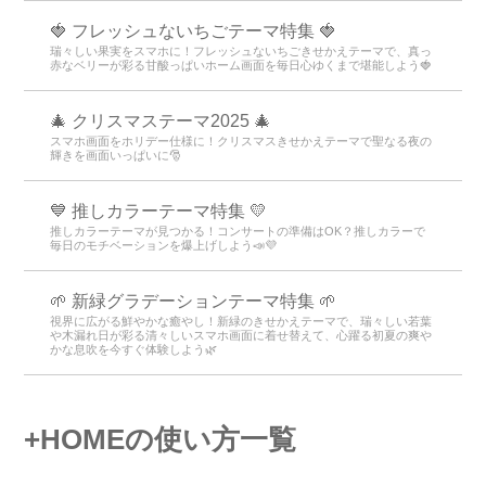
🍓 フレッシュないちごテーマ特集 🍓
瑞々しい果実をスマホに！フレッシュないちごきせかえテーマで、真っ
赤なベリーが彩る甘酸っぱいホーム画面を毎日心ゆくまで堪能しよう🍓
🎄 クリスマステーマ2025 🎄
スマホ画面をホリデー仕様に！クリスマスきせかえテーマで聖なる夜の
輝きを画面いっぱいに🎅
💙 推しカラーテーマ特集 💛
推しカラーテーマが見つかる！コンサートの準備はOK？推しカラーで
毎日のモチベーションを爆上げしよう📣💜
🌱 新緑グラデーションテーマ特集 🌱
視界に広がる鮮やかな癒やし！新緑のきせかえテーマで、瑞々しい若葉
や木漏れ日が彩る清々しいスマホ画面に着せ替えて、心躍る初夏の爽や
かな息吹を今すぐ体験しよう🌿
+HOMEの使い方一覧