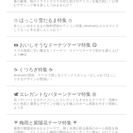
春の象徴、桜のイラストでスマホ待ち受けやアイコンを魅力的に！心弾
むデザインで春を楽しんでみませんか？
⛄ ほっこり雪だるま特集 ⛄
冬らしいゆきだるまの無料壁紙やアイコン特集♫Androidをカスタマイズ
してもっと冬を楽しんじゃおう！
🍩 おいしそうなドーナツテーマ特集 😋
スマホ画面に甘い魔法を！ドーナツ・スイーツテーマで気分を盛り上げ
よう🍩😋
☕ くつろぎ特集 ☕
Androidの壁紙・テーマで感じるリラックスタイム！おしゃれでほっこ
りするデザインが勢揃い！
🕊️ エレガントなパターンテーマ特集 🌼
花々やハートをモチーフにしたエレガントなきせかえテーマで、洗練さ
れた色彩と優美なデザインが織りなす極上のホーム画面を今すぐ堪能し
よう🌼
☔ 梅雨と紫陽花テーマ特集 ☔
最新の紫陽花きせかえテーマで、輝く水滴が彩る最高のホーム画面を毎
日堪能し、どんよりした梅雨の季節をロマンチックな癒やしのひととき