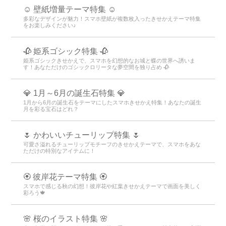
☺️ 壁紙増量テーマ特集 ☺️
多彩なデザインが魅力！スマホ壁紙が複数枚入ったきせかえテーマ特集
をお楽しみください♪
🥀 姫系ゴシック特集 🥀
姫系ゴシックきせかえで、スマホを幻想的なお城と蝶の世界へ誘いま
す！あなただけのゴシックロリータな夢空間を独り占め 🥀
💎 1月～6月の誕生石特集 💎
1月から6月の誕生石をテーマにしたスマホきせかえ特集！あなたの誕生
月を彩る宝石はどれ？
🌷 かわいいチューリップ特集 🌷
可愛さ溢れるチューリップモチーフのきせかえテーマで、スマホをあな
ただけの特別なアイテムに！
🏵 彼岸花テーマ特集 🏵
スマホで感じる秋の幻想！彼岸花や紅葉きせかえテーマで画面を美しく
彩ろう🍁
🌸 桜のイラスト特集 🌸