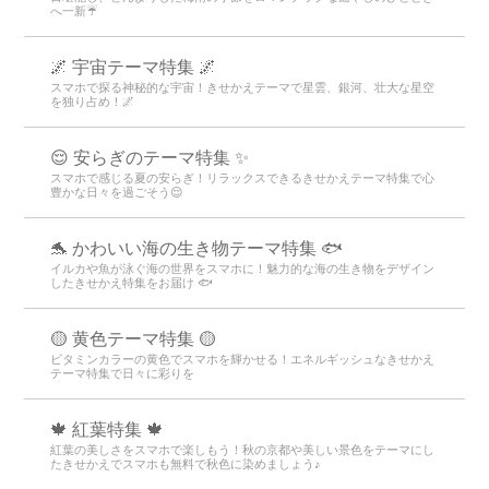
へ一新☔
🌌 宇宙テーマ特集 🌌
スマホで探る神秘的な宇宙！きせかえテーマで星雲、銀河、壮大な星空
を独り占め！🌌
😌 安らぎのテーマ特集 ✨
スマホで感じる夏の安らぎ！リラックスできるきせかえテーマ特集で心
豊かな日々を過ごそう😌
🐬 かわいい海の生き物テーマ特集 🐟
イルカや魚が泳ぐ海の世界をスマホに！魅力的な海の生き物をデザイン
したきせかえ特集をお届け 🐟
🟡 黄色テーマ特集 🟡
ビタミンカラーの黄色でスマホを輝かせる！エネルギッシュなきせかえ
テーマ特集で日々に彩りを
🍁 紅葉特集 🍁
紅葉の美しさをスマホで楽しもう！秋の京都や美しい景色をテーマにし
たきせかえでスマホも無料で秋色に染めましょう♪