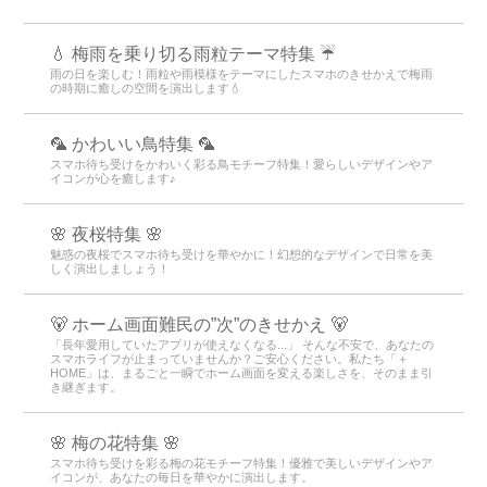
💧 梅雨を乗り切る雨粒テーマ特集 ☔
雨の日を楽しむ！雨粒や雨模様をテーマにしたスマホのきせかえで梅雨
の時期に癒しの空間を演出します💧
🦜 かわいい鳥特集 🦜
スマホ待ち受けをかわいく彩る鳥モチーフ特集！愛らしいデザインやア
イコンが心を癒します♪
🌸 夜桜特集 🌸
魅惑の夜桜でスマホ待ち受けを華やかに！幻想的なデザインで日常を美
しく演出しましょう！
🐻 ホーム画面難民の”次”のきせかえ 🐻
「長年愛用していたアプリが使えなくなる...」 そんな不安で、あなたの
スマホライフが止まっていませんか？ご安心ください。私たち「＋
HOME」は、まるごと一瞬でホーム画面を変える楽しさを、そのまま引
き継ぎます。
🌸 梅の花特集 🌸
スマホ待ち受けを彩る梅の花モチーフ特集！優雅で美しいデザインやア
イコンが、あなたの毎日を華やかに演出します。