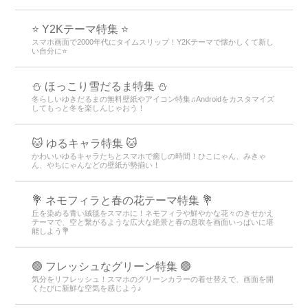
⭐ Y2Kテーマ特集 ⭐
スマホ画面で2000年代にタイムスリップ！Y2Kテーマで懐かしくて新し
い自分に⭐
⛄ ほっこり雪だるま特集 ⛄
冬らしいゆきだるまの無料壁紙やアイコン特集♫Androidをカスタマイズ
してもっと冬を楽しんじゃおう！
🐱 ゆるキャラ特集 🐱
かわいいゆるキャラたちとスマホで癒しの時間！ひこにゃん、みきゃ
ん、やちにゃんなどの壁紙が勢揃い！
💐 ネモフィラと春の花テーマ特集 💐
丘を染める青い絨毯をスマホに！ネモフィラや鮮やかな花々のきせかえ
テーマで、空と繋がるような広大な絶景と春の息吹を画面いっぱいに堪
能しよう💐
🟢 フレッシュなグリーン特集 🟢
気分をリフレッシュ！スマホのグリーンカラーの着せ替えで、画面を開
くたびに新鮮な空気を感じよう♪