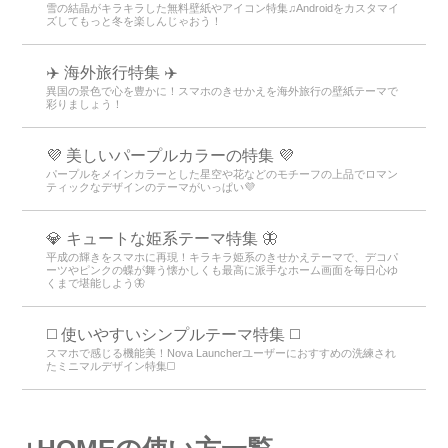
雪の結晶がキラキラした無料壁紙やアイコン特集♫Androidをカスタマイ
ズしてもっと冬を楽しんじゃおう！
✈️ 海外旅行特集 ✈️
異国の景色で心を豊かに！スマホのきせかえを海外旅行の壁紙テーマで
彩りましょう！
💜 美しいパープルカラーの特集 💜
パープルをメインカラーとした星空や花などのモチーフの上品でロマン
ティックなデザインのテーマがいっぱい💜
💎 キュートな姫系テーマ特集 🦋
平成の輝きをスマホに再現！キラキラ姫系のきせかえテーマで、デコパ
ーツやピンクの蝶が舞う懐かしくも最高に派手なホーム画面を毎日心ゆ
くまで堪能しよう🦋
◻️ 使いやすいシンプルテーマ特集 ◻️
スマホで感じる機能美！Nova Launcherユーザーにおすすめの洗練され
たミニマルデザイン特集◻️