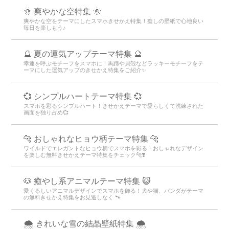
🌞 爽やかな空特集 🌞
爽やかな空をテーマにしたスマホきせかえ特集！癒しの壁紙で心地良い
毎日を楽しもう♪
🔮 夏の運気アップテーマ特集 🔮
幸運を呼ぶモチーフをスマホに！馬蹄や貝殻などラッキーモチーフをテ
ーマにした運気アップのきせかえ特集をご紹介✨
💞 シンプルハートテーマ特集 💞
スマホを彩るシンプルハート！きせかえテーマで愛らしくて洗練された
画面を独り占め💞
🐆 おしゃれなヒョウ柄テーマ特集 🐆
ワイルドでエレガントなヒョウ柄でスマホを彩る！おしゃれなデザイン
を楽しむ無料きせかえテーマ特集をチェック🐆❣️
🐶 癒やし系アニマルテーマ特集 😺
愛くるしいアニマルデザインでスマホを飾る！犬や猫、パンダがテーマ
の無料きせかえ特集をお見逃しなく 🐾
🌨 きれいな雪の結晶壁紙特集 🌨