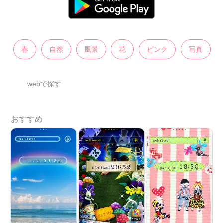
春
自然
風景
花
ピンク
写真
webで探す
おすすめ