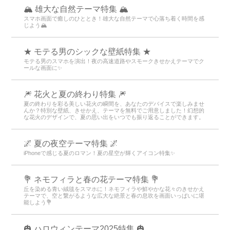
🏔️ 雄大な自然テーマ特集 🏔️
スマホ画面で癒しのひととき！雄大な自然テーマで心落ち着く時間を感
じよう🏔️
★ モテる男のシックな壁紙特集 ★
モテる男のスマホを演出！夜の高速道路やスモークきせかえテーマでク
ールな画面に✨
🎆 花火と夏の終わり特集 🎆
夏の終わりを彩る美しい花火の瞬間を、あなたのデバイスで楽しみませ
んか？特別な壁紙、きせかえ、テーマを無料でご用意しました！幻想的
な花火のデザインで、夏の思い出をいつでも振り返ることができます。
🌌 夏の夜空テーマ特集 🌌
iPhoneで感じる夏のロマン！夏の星空が輝くアイコン特集✨
💐 ネモフィラと春の花テーマ特集 💐
丘を染める青い絨毯をスマホに！ネモフィラや鮮やかな花々のきせかえ
テーマで、空と繋がるような広大な絶景と春の息吹を画面いっぱいに堪
能しよう💐
🎃 ハロウィンテーマ2025特集 🎃