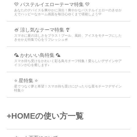
💛 パステルイエローテーマ特集 💛
あなたのデバイスを爽やかに演出！爽やかなパステルイエローのきせか
えでハッピーなホーム画面を毎日心ゆくまで堪能しよう💛
🍧 涼し気なテーマ特集 🎐
スマホに夏の涼しさをプラス！プール、風鈴、アイスをモチーフにした
きせかえ特集で心をリフレッシュ🍧
🦜 かわいい鳥特集 🦜
スマホ待ち受けをかわいく彩る鳥モチーフ特集！愛らしいデザインやア
イコンが心を癒します♪
⭐ 星特集 ⭐
星でつなぐ夢と希望！スマホ待ち受けにぴったりな星モチーフデザイン
特集☆
+HOMEの使い方一覧