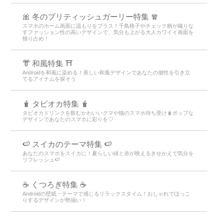
🎀 冬のブリティッシュガーリー特集 🧣
スマホのホーム画面に温もりをプラス！千鳥格子やチェック柄が織りな
すファッション性の高いデザインで、気分も上がる大人カワイイ画面を
独り占め！
👘 和風特集 ⛩
Androidを和風に染める！美しい和風デザインであなたの個性を引き立
てるアイテムを探そう
🧋 タピオカ特集 🧋
タピオカドリンクを飲むかわいいクマや猫のスマホ待ち受け🧋ポップな
デザインであなたのスマホに彩りを♡
🍉 スイカのテーマ特集 🍉
あなたのスマホをスイカに！夏らしい緑と赤が映えるきせかえで気分を
リフレッシュ🍉
☕ くつろぎ特集 ☕
Androidの壁紙・テーマで感じるリラックスタイム！おしゃれでほっこ
りするデザインが勢揃い！