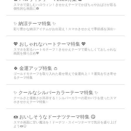
スマホで楽しむハロウィン！きせかえテーマでかぼちゃやおばけが彩る
個性的な画面に🎃
✨ 納涼テーマ特集 ✨
彩り豊かな納涼アイテムがお出迎え！スマホきせかえで季節感を演出✨
💖 おしゃれなハートテーマ特集 💖
スマホを彩るハートモチーフ！きせかえテーマで愛らしくておしゃれな
画面を独り占め💖
🍀 金運アップ特集 👛
ゴールドモチーフを取り入れた着せ替えで金運向上！？運気を引き寄せ
るテーマ特集
✨ クールなシルバーカラーテーマ特集 ✨
クールさと優雅さが共存する！シルバーカラーの星やバラを使ったスマ
ホきせかえテーマ特集✨
🍩 おいしそうなドーナツテーマ特集 😋
スマホ画面に甘い魔法を！ドーナツ・スイーツテーマで気分を盛り上げ
よう🍩😋