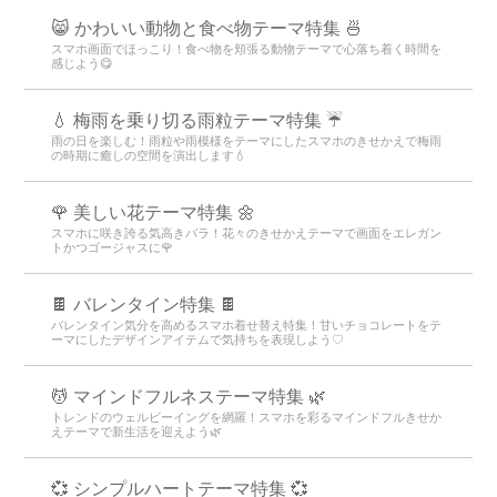
😸 かわいい動物と食べ物テーマ特集 🍜
スマホ画面でほっこり！食べ物を頬張る動物テーマで心落ち着く時間を
感じよう😋
💧 梅雨を乗り切る雨粒テーマ特集 ☔
雨の日を楽しむ！雨粒や雨模様をテーマにしたスマホのきせかえで梅雨
の時期に癒しの空間を演出します💧
🌹 美しい花テーマ特集 🌼
スマホに咲き誇る気高きバラ！花々のきせかえテーマで画面をエレガン
トかつゴージャスに🌹
🍫 バレンタイン特集 🍫
バレンタイン気分を高めるスマホ着せ替え特集！甘いチョコレートをテ
ーマにしたデザインアイテムで気持ちを表現しよう♡
💆 マインドフルネステーマ特集 🌿
トレンドのウェルビーイングを網羅！スマホを彩るマインドフルきせか
えテーマで新生活を迎えよう🌿
💞 シンプルハートテーマ特集 💞