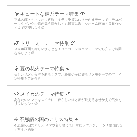
💎 キュートな姫系テーマ特集 🦋
平成の輝きをスマホに再現！キラキラ姫系のきせかえテーマで、デコパ
ーツやピンクの蝶が舞う懐かしくも最高に派手なホーム画面を毎日心ゆ
くまで堪能しよう🦋
🌈 ドリーミーテーマ特集 🌈
スマホ画面で癒しのひととき！ユニコーンやクマテーマで心安らぐ時間
を感じよう🌈
🎇 夏の花火テーマ特集 🎇
美しい花火が夜空を彩る！スマホを華やかに飾る花火モチーフのデザイ
ン特集をご紹介🎇
🍉 スイカのテーマ特集 🍉
あなたのスマホをスイカに！夏らしい緑と赤が映えるきせかえで気分を
リフレッシュ🍉
☕ 不思議の国のアリス特集 ♣
不思議の国のアリス スマホ着せ替えで日常にファンタジーを！個性的な
デザイン満載！