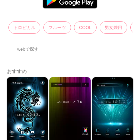
トロピカル
フルーツ
COOL
男女兼用
イ
webで探す
おすすめ