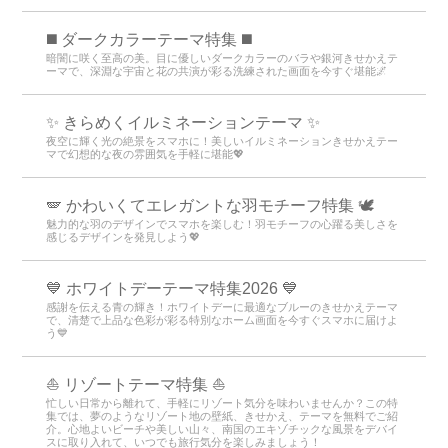
️◼️ ダークカラーテーマ特集️ ◼️
暗闇に咲く至高の美。目に優しいダークカラーのバラや銀河きせかえテ
ーマで、深淵な宇宙と花の共演が彩る洗練された画面を今すぐ堪能🌌
✨️ きらめくイルミネーションテーマ ✨️
夜空に輝く光の絶景をスマホに！美しいイルミネーションきせかえテー
マで幻想的な夜の雰囲気を手軽に堪能💖
🪽 かわいくてエレガントな羽モチーフ特集 🕊️
魅力的な羽のデザインでスマホを楽しむ！羽モチーフの心躍る美しさを
感じるデザインを発見しよう💖
💙 ホワイトデーテーマ特集2026 💙
感謝を伝える青の輝き！ホワイトデーに最適なブルーのきせかえテーマ
で、清楚で上品な色彩が彩る特別なホーム画面を今すぐスマホに届けよ
う💙
⛵ リゾートテーマ特集 ⛵
忙しい日常から離れて、手軽にリゾート気分を味わいませんか？この特
集では、夢のようなリゾート地の壁紙、きせかえ、テーマを無料でご紹
介。心地よいビーチや美しい山々、南国のエキゾチックな風景をデバイ
スに取り入れて、いつでも旅行気分を楽しみましょう！