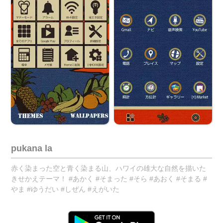
pukana la
赤く染まった空と青く染まる山、ハワイの雄大な自然を描いた
きせかえテーマ！ #あかく #そまった #そら #あおく #そまる #
やま #ゆうだい #しぜん #えがいた