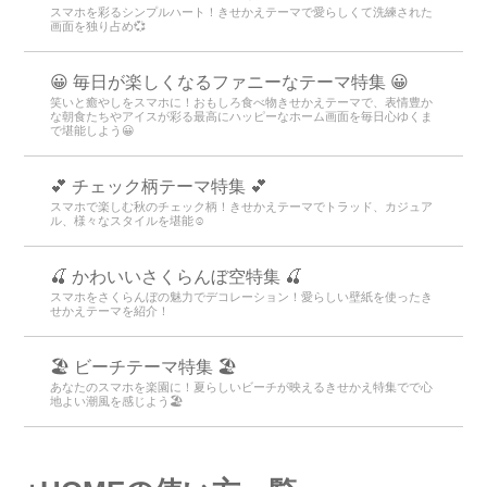
スマホを彩るシンプルハート！きせかえテーマで愛らしくて洗練された
画面を独り占め💞
😀 毎日が楽しくなるファニーなテーマ特集 😀
笑いと癒やしをスマホに！おもしろ食べ物きせかえテーマで、表情豊か
な朝食たちやアイスが彩る最高にハッピーなホーム画面を毎日心ゆくま
で堪能しよう😀
💕 チェック柄テーマ特集 💕
スマホで楽しむ秋のチェック柄！きせかえテーマでトラッド、カジュア
ル、様々なスタイルを堪能☺️
🍒 かわいいさくらんぼ空特集 🍒
スマホをさくらんぼの魅力でデコレーション！愛らしい壁紙を使ったき
せかえテーマを紹介！
🏖 ビーチテーマ特集 🏖
あなたのスマホを楽園に！夏らしいビーチが映えるきせかえ特集でで心
地よい潮風を感じよう🏖