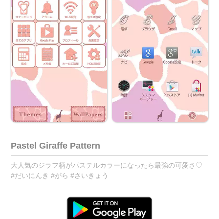
Pastel Giraffe Pattern
大人気のジラフ柄がパステルカラーになったら最強の可愛さ♡
#だいにんき #がら #さいきょう