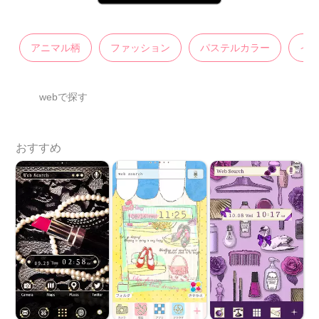
アニマル柄
ファッション
パステルカラー
イ
webで探す
おすすめ