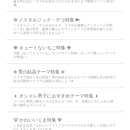
夏を呼び込む！スマホを彩るトロピカルきせかえで南国リゾート気分に
🏝️
⚙️ ノスタルジック・デコ特集 🔑
ノスタルジック・デコきせかえで、スマホを優雅なアンティーク空間
へ！古い鍵や切手、歯車が織りなすヴィンテージな世界観を独り占め。
ホーム画面で日常を彩りませんか？
🍓 キュートないちご特集 🍓
甘酸っぱくてキュートないちごデザイン特集！ポップで愛らしいテーマ
が勢揃い♪
❄️ 雪の結晶テーマ特集 ❄️
スマホで煌めく冬の芸術！雪の結晶きせかえテーマで精密な氷の紋章が
彩る幻想的でクリアな画面を演出しよう❄️
👦 オシャレ男子におすすめテーマ特集 👦
クールな男性に贈るスマホきせかえ！NY、犬、自然などおしゃれな壁
紙で個性をアピール 👦
🐻 かわいいくま特集 🤎
くま好き必見！かわいいイラストテーマでスマホを可愛く！お気に入り
のくまさんを見つけてね🎵