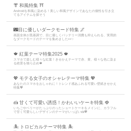
👘 和風特集 ⛩
Androidを和風に染める！美しい和風デザインであなたの個性を引き立
てるアイテムを探そう
🌃目に優しいダークモード特集 🌌
画面全体が黒基調で、目に優しくバッテリー消費も抑えられる、実用的
なダークモードのテーマを集めました👀✨
🍁 紅葉テーマ特集2025 🍁
スマホで楽しむ様々な紅葉！きせかえテーマで赤、黄、様々な色に染ま
る絶景を独り占め🍁
💖 モテる女子のオシャレテーマ特集 💖
あなたのスマホをおしゃれに！トレンド感あふれる可愛い壁紙きせかえ
特集💖
🍰 甘くて可愛い誘惑！かわいいケーキ特集 🍓
いちごやベリーがたっぷりのったショートケーキをメインに、カラフル
で甘く可愛らしいデザインのテーマがいっぱい🍰💖
🏝️ トロピカルテーマ特集 🏝️