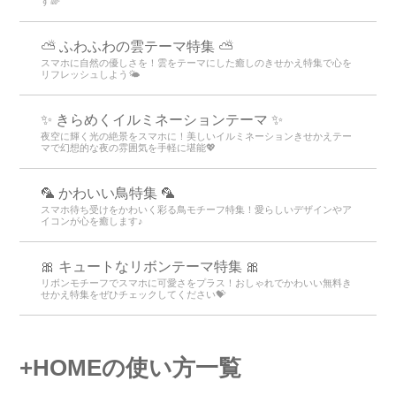
す🌈
⛅ ふわふわの雲テーマ特集 ⛅
スマホに自然の優しさを！雲をテーマにした癒しのきせかえ特集で心を
リフレッシュしよう🌤️
✨️ きらめくイルミネーションテーマ ✨️
夜空に輝く光の絶景をスマホに！美しいイルミネーションきせかえテー
マで幻想的な夜の雰囲気を手軽に堪能💖
🦜 かわいい鳥特集 🦜
スマホ待ち受けをかわいく彩る鳥モチーフ特集！愛らしいデザインやア
イコンが心を癒します♪
🎀 キュートなリボンテーマ特集 🎀
リボンモチーフでスマホに可愛さをプラス！おしゃれでかわいい無料き
せかえ特集をぜひチェックしてください💝
+HOMEの使い方一覧