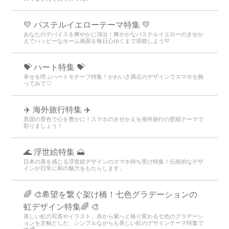
💛 パステルイエローテーマ特集 💛
あなたのデバイスを爽やかに演出！爽やかなパステルイエローのきせか
えでハッピーなホーム画面を毎日心ゆくまで堪能しよう💛
💝 ハート特集 💝
幸せを呼ぶハートモチーフ特集！かわいさ満点のデザインでスマホを飾
ってみて♡
✈️ 海外旅行特集 ✈️
異国の景色で心を豊かに！スマホのきせかえを海外旅行の壁紙テーマで
彩りましょう！
🌊 浮世絵特集 🗻
日本の美を感じる浮世絵デザインのスマホ待ち受け特集！伝統的なデザ
インが日常に和の魅力をもたらします。
🌈 🎨希望を繋ぐ架け橋！七色グラデーションの
虹デザイン特集🌈 🎨
美しい虹の写真やイラスト、赤から紫へと移り変わる七色のグラデーシ
ョンを主軸とした、シンプルながらも美しい虹のデザインテーマ特集で