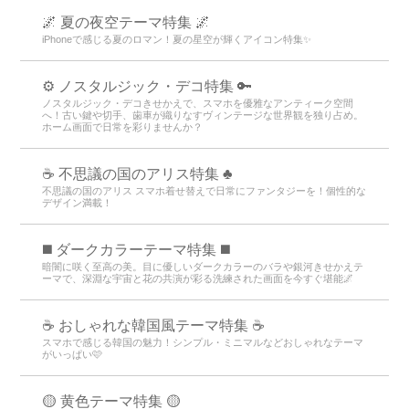
🌌 夏の夜空テーマ特集 🌌
iPhoneで感じる夏のロマン！夏の星空が輝くアイコン特集✨
⚙️ ノスタルジック・デコ特集 🔑
ノスタルジック・デコきせかえで、スマホを優雅なアンティーク空間
へ！古い鍵や切手、歯車が織りなすヴィンテージな世界観を独り占め。
ホーム画面で日常を彩りませんか？
☕ 不思議の国のアリス特集 ♣
不思議の国のアリス スマホ着せ替えで日常にファンタジーを！個性的な
デザイン満載！
️◼️ ダークカラーテーマ特集️ ◼️
暗闇に咲く至高の美。目に優しいダークカラーのバラや銀河きせかえテ
ーマで、深淵な宇宙と花の共演が彩る洗練された画面を今すぐ堪能🌌
☕ おしゃれな韓国風テーマ特集 ☕
スマホで感じる韓国の魅力！シンプル・ミニマルなどおしゃれなテーマ
がいっぱい🩷
🟡 黄色テーマ特集 🟡