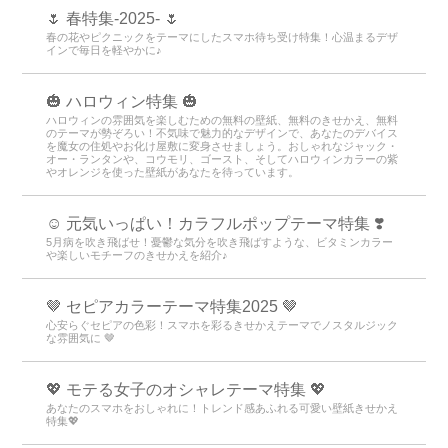
🌷 春特集-2025- 🌷
春の花やピクニックをテーマにしたスマホ待ち受け特集！心温まるデザ
インで毎日を軽やかに♪
🎃 ハロウィン特集 🎃
ハロウィンの雰囲気を楽しむための無料の壁紙、無料のきせかえ、無料
のテーマが勢ぞろい！不気味で魅力的なデザインで、あなたのデバイス
を魔女の住処やお化け屋敷に変身させましょう。おしゃれなジャック・
オー・ランタンや、コウモリ、ゴースト、そしてハロウィンカラーの紫
やオレンジを使った壁紙があなたを待っています。
☺️ 元気いっぱい！カラフルポップテーマ特集 ❣️
5月病を吹き飛ばせ！憂鬱な気分を吹き飛ばすような、ビタミンカラー
や楽しいモチーフのきせかえを紹介♪
🤎 セピアカラーテーマ特集2025 🤎
心安らぐセピアの色彩！スマホを彩るきせかえテーマでノスタルジック
な雰囲気に 🤎
💖 モテる女子のオシャレテーマ特集 💖
あなたのスマホをおしゃれに！トレンド感あふれる可愛い壁紙きせかえ
特集💖