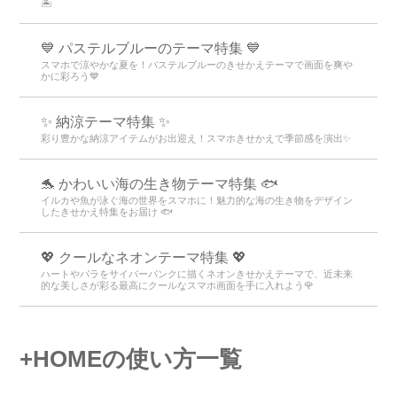
🏝️
💙 パステルブルーのテーマ特集 💙
スマホで涼やかな夏を！パステルブルーのきせかえテーマで画面を爽や
かに彩ろう💙
✨ 納涼テーマ特集 ✨
彩り豊かな納涼アイテムがお出迎え！スマホきせかえで季節感を演出✨
🐬 かわいい海の生き物テーマ特集 🐟
イルカや魚が泳ぐ海の世界をスマホに！魅力的な海の生き物をデザイン
したきせかえ特集をお届け 🐟
💖 クールなネオンテーマ特集 💖
ハートやバラをサイバーパンクに描くネオンきせかえテーマで、近未来
的な美しさが彩る最高にクールなスマホ画面を手に入れよう🌹
+HOMEの使い方一覧