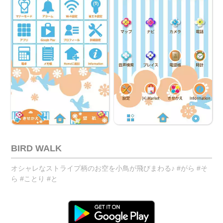
BIRD WALK
オシャレなストライプ柄のお空を小鳥が飛びまわる♪ #がら #そ
ら #ことり #と