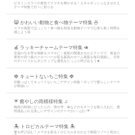
ビタミンカラーの黄色でスマホを輝かせる！エネルギッシュなきせかえ
テーマ特集で日々に彩りを
😸 かわいい動物と食べ物テーマ特集 🍜
スマホ画面でほっこり！食べ物を頬張る動物テーマで心落ち着く時間を
感じよう😋
🍎 ラッキーチャームテーマ特集 🥑
至福の引き寄せ体験をスマホに！最新の開運きせかえテーマで、黄金の
果実や四つ葉のクローバーが彩る最高のホーム画面を毎日堪能し、日常
のデバイスからポジティブな運気をたっぷり呼び込もう🍀
🍓 キュートないちご特集 🍓
甘酸っぱくてキュートないちごデザイン特集！ポップで愛らしいテーマ
が勢揃い♪
☔ 癒やしの雨模様特集 ♫
梅雨の時期にぴったりの、雨や雫、傘などのモチーフを取り入れた、透
明感あふれる美しいデザインのテーマがいっぱい☔
🏝️ トロピカルテーマ特集 🏝️
夏を呼び込む！スマホを彩るトロピカルきせかえで南国リゾート気分に