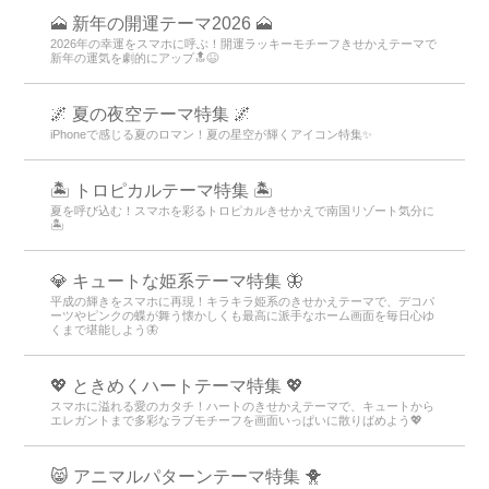
🗻 新年の開運テーマ2026 🗻
2026年の幸運をスマホに呼ぶ！開運ラッキーモチーフきせかえテーマで
新年の運気を劇的にアップ🔝😆
🌌 夏の夜空テーマ特集 🌌
iPhoneで感じる夏のロマン！夏の星空が輝くアイコン特集✨
🏝️ トロピカルテーマ特集 🏝️
夏を呼び込む！スマホを彩るトロピカルきせかえで南国リゾート気分に
🏝️
💎 キュートな姫系テーマ特集 🦋
平成の輝きをスマホに再現！キラキラ姫系のきせかえテーマで、デコパ
ーツやピンクの蝶が舞う懐かしくも最高に派手なホーム画面を毎日心ゆ
くまで堪能しよう🦋
💖 ときめくハートテーマ特集 💖
スマホに溢れる愛のカタチ！ハートのきせかえテーマで、キュートから
エレガントまで多彩なラブモチーフを画面いっぱいに散りばめよう💖
😸 アニマルパターンテーマ特集 🐥