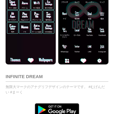
INFINITE DREAM
無限大マークのアナグリフデザインのテーマです。 #むげんだ
い #まーく