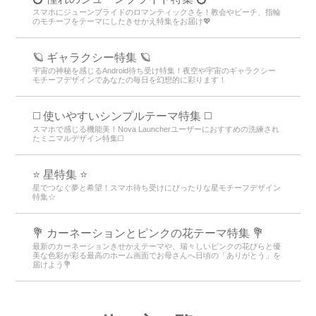
スマホにジューンブライドのロマンティックさを！教会やビーチ、指輪
のモチーフをテーマにしたきせかえ特集をお届け💖
🪐 ギャラクシー特集 🪐
宇宙の神秘を感じるAndroid待ち受け特集！夜空や宇宙のギャラクシー
モチーフデザインであなたの毎日を幻想的に彩ります！
◻️ 使いやすいシンプルテーマ特集 ◻️
スマホで感じる機能美！Nova Launcherユーザーにおすすめの洗練され
たミニマルデザイン特集◻️
⭐ 星特集 ⭐
星でつなぐ夢と希望！スマホ待ち受けにぴったりな星モチーフデザイン
特集☆
💐 カーネーションとピンクの花テーマ特集 💐
最新のカーネーションきせかえテーマや、瑞々しいピンクの花びらと優
美な色彩が彩る最高のホーム画面でお母さんへ日頃の「ありがとう」を
届けよう💐