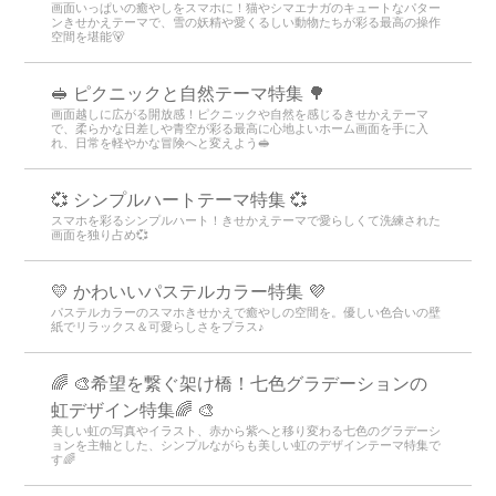
画面いっぱいの癒やしをスマホに！猫やシマエナガのキュートなパター
ンきせかえテーマで、雪の妖精や愛くるしい動物たちが彩る最高の操作
空間を堪能🐻
🥪 ピクニックと自然テーマ特集 🌳
画面越しに広がる開放感！ピクニックや自然を感じるきせかえテーマ
で、柔らかな日差しや青空が彩る最高に心地よいホーム画面を手に入
れ、日常を軽やかな冒険へと変えよう🥪
💞 シンプルハートテーマ特集 💞
スマホを彩るシンプルハート！きせかえテーマで愛らしくて洗練された
画面を独り占め💞
💛 かわいいパステルカラー特集 💜
パステルカラーのスマホきせかえで癒やしの空間を。優しい色合いの壁
紙でリラックス＆可愛らしさをプラス♪
🌈 🎨希望を繋ぐ架け橋！七色グラデーションの
虹デザイン特集🌈 🎨
美しい虹の写真やイラスト、赤から紫へと移り変わる七色のグラデーシ
ョンを主軸とした、シンプルながらも美しい虹のデザインテーマ特集で
す🌈