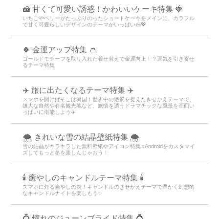
🍰 甘くて可愛い誘惑！かわいいケーキ特集 🍓
いちごやベリーがたっぷりのったショートケーキをメインに、カラフル
で甘く可愛らしいデザインのテーマがいっぱい🍰💖
🍀 金運アップ特集 👛
ゴールドモチーフを取り入れた着せ替えで金運向上！？運気を引き寄せ
るテーマ特集
✈️ 旅に出たくなるテーマ特集 ✈️
スマホを開けばそこは異国！世界中の絶景を捉えたきせかえテーマで、
雄大な自然や有名観光地など、旅情を誘うドラマチックな風景を画面い
っぱいに堪能しよう✈️
🌨 きれいな雪の結晶壁紙特集 🌨
雪の結晶がキラキラした無料壁紙やアイコン特集♫Androidをカスタマイ
ズしてもっと冬を楽しんじゃおう！
🕯️ 癒やしのキャンドルテーマ特集 🕯️
スマホに灯る癒やしの炎！キャンドルのきせかえテーマで温かく幻想的
なキャンドルナイトを楽しもう️✨️
💍 憧れのジューンブライド特集 💍