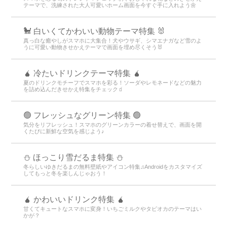
テーマで、洗練された大人可愛いホーム画面を今すぐ手に入れよう🌼
🐩 白いくてかわいい動物テーマ特集 🐰
真っ白な癒やしがスマホに大集合！犬やウサギ、シマエナガなど雪のよ
うに可愛い動物きせかえテーマで画面を埋め尽くそう🐰
🧉 冷たいドリンクテーマ特集 🧉
夏のドリンクモチーフでスマホを彩る！ソーダやレモネードなどの魅力
を詰め込んだきせかえ特集をチェック🧃
🟢 フレッシュなグリーン特集 🟢
気分をリフレッシュ！スマホのグリーンカラーの着せ替えで、画面を開
くたびに新鮮な空気を感じよう♪
⛄ ほっこり雪だるま特集 ⛄
冬らしいゆきだるまの無料壁紙やアイコン特集♫Androidをカスタマイズ
してもっと冬を楽しんじゃおう！
🧉 かわいいドリンク特集 🧉
甘くてキュートなスマホに変身！いちごミルクやタピオカのテーマはい
かが？