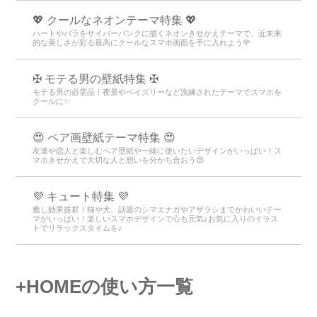
💖 クールなネオンテーマ特集 💖
ハートやバラをサイバーパンクに描くネオンきせかえテーマで、近未来
的な美しさが彩る最高にクールなスマホ画面を手に入れよう🌹
✠ モテる男の壁紙特集 ✠
モテる男の必需品！夜景やペイズリーなど洗練されたテーマでスマホを
クールに✨
😍 ペア画壁紙テーマ特集 😍
友達や恋人と楽しむペア壁紙や一緒に使いたいデザインがいっぱい！ス
マホきせかえで大切な人と想いを分かち合おう😍
💜 キュート特集 💜
癒し効果抜群！猫や犬、話題のシマエナガやアザラシまでかわいいテー
マがいっぱい！楽しいスマホデザインで心も元気♪お気に入りのイラス
トでリラックスタイムを♪
+HOMEの使い方一覧