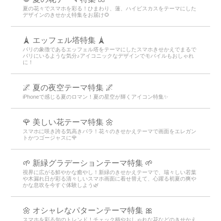
夏の花々でスマホを彩る！ひまわり、蓮、ハイビスカスをテーマにした
デザインのきせかえ特集をお届け🌻
🗼 エッフェル塔特集 🗼
パリの象徴であるエッフェル塔をテーマにしたスマホきせかえでまるで
パリにいるような気分♪アイコニックなデザインでモバイルもおしゃれ
に！
🌌 夏の夜空テーマ特集 🌌
iPhoneで感じる夏のロマン！夏の星空が輝くアイコン特集✨
🌹 美しい花テーマ特集 🌼
スマホに咲き誇る気高きバラ！花々のきせかえテーマで画面をエレガン
トかつゴージャスに🌹
🌱 新緑グラデーションテーマ特集 🌱
視界に広がる鮮やかな癒やし！新緑のきせかえテーマで、瑞々しい若葉
や木漏れ日が彩る清々しいスマホ画面に着せ替えて、心躍る初夏の爽や
かな息吹を今すぐ体験しよう🌿
🌼 オシャレなパターンテーマ特集 🎀
スマホを彩る旬のトレンド！チェック柄やおしゃれな花などのきせかえ