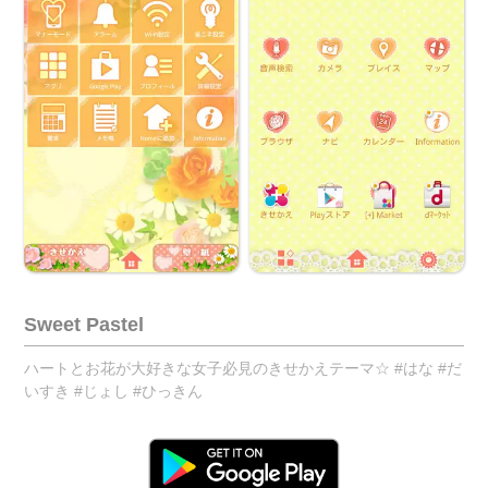
Sweet Pastel
ハートとお花が大好きな女子必見のきせかえテーマ☆ #はな #だ
いすき #じょし #ひっきん