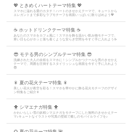
💖 ときめくハートテーマ特集 💖
スマホに溢れる愛のカタチ！ハートのきせかえテーマで、キュートから
エレガントまで多彩なラブモチーフを画面いっぱいに散りばめよう💖
☕️ ホットドリンクテーマ特集 ☕️
あなたのスマホをカフェ風に！スマホを飾る温かい飲み物モチーフで、
寒い日も心がホッと落ち着くような安らぎ空間を今すぐ手に入れよう☕️
😎 モテる男のシンプルテーマ特集 😎
洗練された大人の余裕をスマホに！シンプルかつクールな男のきせかえ
テーマで、周囲を圧倒するスタイリッシュな画面を今すぐ手に入れよう
😎
🎇 夏の花火テーマ特集 🎇
美しい花火が夜空を彩る！スマホを華やかに飾る花火モチーフのデザイ
ン特集をご紹介🎇
🐥 シマエナガ特集 🐥
かわいらしい雪の妖精シマエナガをモチーフにした無料のきせかえテー
マ♪キュートなイラストや写真の壁紙で癒しのモバイルライフを♪
🌻 夏の花テーマ特集 🌺