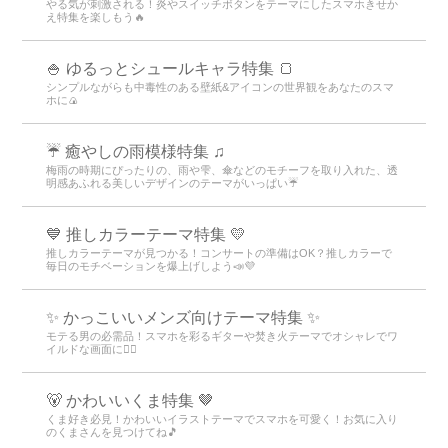
やる気が刺激される！炎やスイッチボタンをテーマにしたスマホきせか
え特集を楽しもう🔥
🍚 ゆるっとシュールキャラ特集 🍞
シンプルながらも中毒性のある壁紙&アイコンの世界観をあなたのスマ
ホに🍙
☔ 癒やしの雨模様特集 ♫
梅雨の時期にぴったりの、雨や雫、傘などのモチーフを取り入れた、透
明感あふれる美しいデザインのテーマがいっぱい☔
💙 推しカラーテーマ特集 💛
推しカラーテーマが見つかる！コンサートの準備はOK？推しカラーで
毎日のモチベーションを爆上げしよう📣💜
✨ かっこいいメンズ向けテーマ特集 ✨
モテる男の必需品！スマホを彩るギターや焚き火テーマでオシャレでワ
イルドな画面に👍🏻
🐻 かわいいくま特集 🤎
くま好き必見！かわいいイラストテーマでスマホを可愛く！お気に入り
のくまさんを見つけてね🎵