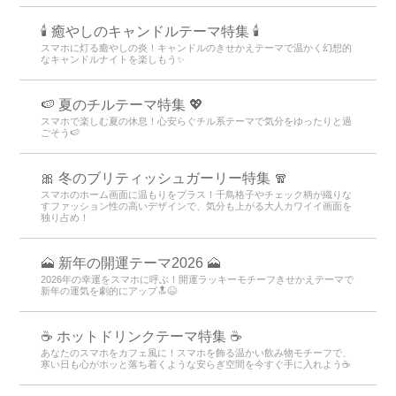
🕯️ 癒やしのキャンドルテーマ特集 🕯️
スマホに灯る癒やしの炎！キャンドルのきせかえテーマで温かく幻想的
なキャンドルナイトを楽しもう️✨️
🍉 夏のチルテーマ特集 💖
スマホで楽しむ夏の休息！心安らぐチル系テーマで気分をゆったりと過
ごそう🍉
🎀 冬のブリティッシュガーリー特集 🧣
スマホのホーム画面に温もりをプラス！千鳥格子やチェック柄が織りな
すファッション性の高いデザインで、気分も上がる大人カワイイ画面を
独り占め！
🗻 新年の開運テーマ2026 🗻
2026年の幸運をスマホに呼ぶ！開運ラッキーモチーフきせかえテーマで
新年の運気を劇的にアップ🔝😆
☕️ ホットドリンクテーマ特集 ☕️
あなたのスマホをカフェ風に！スマホを飾る温かい飲み物モチーフで、
寒い日も心がホッと落ち着くような安らぎ空間を今すぐ手に入れよう☕️