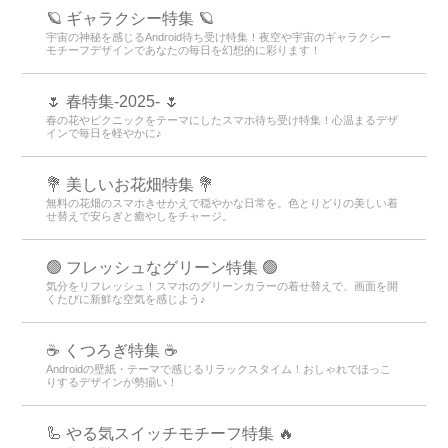
🪐 ギャラクシー特集 🪐
宇宙の神秘を感じるAndroid待ち受け特集！夜空や宇宙のギャラクシー
モチーフデザインであなたの毎日を幻想的に彩ります！
🌷 春特集-2025- 🌷
春の花やピクニックをテーマにしたスマホ待ち受け特集！心温まるデザ
インで毎日を軽やかに♪
💐 美しいお花畑特集 💐
無料の花畑のスマホきせかえで穏やかな日常を。色とりどりの美しい着
せ替えで安らぎと癒やしをチャージ。
🟢 フレッシュなグリーン特集 🟢
気分をリフレッシュ！スマホのグリーンカラーの着せ替えで、画面を開
くたびに新鮮な空気を感じよう♪
☕ くつろぎ特集 ☕
Androidの壁紙・テーマで感じるリラックスタイム！おしゃれでほっこ
りするデザインが勢揃い！
🦾 やる気スイッチモチーフ特集 🔥