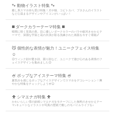
🐾 動物イラスト特集 🐾
癒し系スマホ待ち受け特集！犬や猫、コビトカバ、ブタさんのイラスト
など心温まるデザインやアイコンがいっぱい！
️◼️ ダークカラーテーマ特集️ ◼️
暗闇に咲く至高の美。目に優しいダークカラーのバラや銀河きせかえテ
ーマで、深淵な宇宙と花の共演が彩る洗練された画面を今すぐ堪能🌌
😼 個性的な表情が魅力！ユニークフェイス特集
☺️
😉ウィンク顔や驚き顔、困り顔など、ユニークで遊び心のある表情のフ
ェイスデザインを集めました😉
🍧 ポップなアイステーマ特集 🍧
夏気分を感じるポップなアイスデザインでスマホをデコレーション！爽
やかな特集をチェックしよう🍧😋
🐥 シマエナガ特集 🐥
かわいらしい雪の妖精シマエナガをモチーフにした無料のきせかえテー
マ♪キュートなイラストや写真の壁紙で癒しのモバイルライフを♪