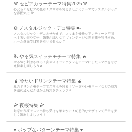
🤎 セピアカラーテーマ特集2025 🤎
心安らぐセピアの色彩！スマホを彩るきせかえテーマでノスタルジック
な雰囲気に 🤎
⚙️ ノスタルジック・デコ特集 🔑
ノスタルジック・デコきせかえで、スマホを優雅なアンティーク空間
へ！古い鍵や切手、歯車が織りなすヴィンテージな世界観を独り占め。
ホーム画面で日常を彩りませんか？
🦾 やる気スイッチモチーフ特集 🔥
やる気が刺激される！炎やスイッチボタンをテーマにしたスマホきせか
え特集を楽しもう🔥
🧉 冷たいドリンクテーマ特集 🧉
夏のドリンクモチーフでスマホを彩る！ソーダやレモネードなどの魅力
を詰め込んだきせかえ特集をチェック🧃
🌸 夜桜特集 🌸
魅惑の夜桜でスマホ待ち受けを華やかに！幻想的なデザインで日常を美
しく演出しましょう！
♥️ ポップなパターンテーマ特集 ♥️