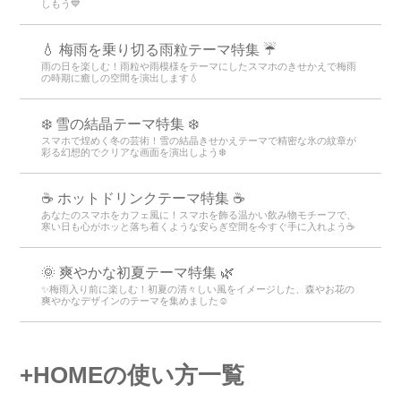
しもう💙
💧 梅雨を乗り切る雨粒テーマ特集 ☔
雨の日を楽しむ！雨粒や雨模様をテーマにしたスマホのきせかえで梅雨
の時期に癒しの空間を演出します💧
❄️ 雪の結晶テーマ特集 ❄️
スマホで煌めく冬の芸術！雪の結晶きせかえテーマで精密な氷の紋章が
彩る幻想的でクリアな画面を演出しよう❄️
☕️ ホットドリンクテーマ特集 ☕️
あなたのスマホをカフェ風に！スマホを飾る温かい飲み物モチーフで、
寒い日も心がホッと落ち着くような安らぎ空間を今すぐ手に入れよう☕️
🌞 爽やかな初夏テーマ特集 🌿
✨梅雨入り前に楽しむ！初夏の清々しい風をイメージした、森やお花の
爽やかなデザインのテーマを集めました☺️
+HOMEの使い方一覧