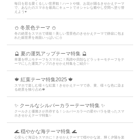
毎日を彩る愛くるしい世界観！ハートや猫、お花が踊るきせかえテーマ
で、あなたのスマホを最高にキュートでオシャレな癒やし空間へ塗り替
えよう♥️
⛄️ 冬景色テーマ ⛄️
冬の絶景をスマホで堪能！美しい雪景色のきせかえテーマで静寂に包ま
れた銀世界を画面いっぱいに⛄️
🔮 夏の運気アップテーマ特集 🔮
幸運を呼ぶモチーフをスマホに！馬蹄や貝殻などラッキーモチーフをテ
ーマにした運気アップのきせかえ特集をご紹介✨
🍁 紅葉テーマ特集2025 🍁
スマホで楽しむ様々な紅葉！きせかえテーマで赤、黄、様々な色に染ま
る絶景を独り占め🍁
✨ クールなシルバーカラーテーマ特集 ✨
クールさと優雅さが共存する！シルバーカラーの星やバラを使ったスマ
ホきせかえテーマ特集✨
🌊 穏やかな海テーマ特集 🌊
心安らぐ海辺をスマホに！きせかえテーマで穏やかな波、輝く夕陽を楽