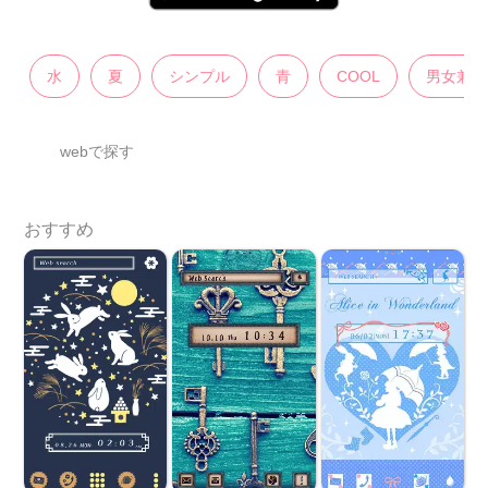
水
夏
シンプル
青
COOL
男女兼用
webで探す
おすすめ