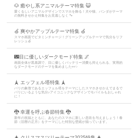
🐶 癒やし系アニマルテーマ特集 😺
愛くるしいアニマルデザインでスマホを飾る！犬や猫、パンダがテーマ
の無料きせかえ特集をお見逃しなく 🐾
🍏 爽やかアップルテーマ特集 🍏
スマホ画面でビタミンチャージ！グリーンアップルテーマで気分をリフ
レッシュ🍏
🌃目に優しいダークモード特集 🌌
画面全体が黒基調で、目に優しくバッテリー消費も抑えられる、実用的
なダークモードのテーマを集めました👀✨
🗼 エッフェル塔特集 🗼
パリの象徴であるエッフェル塔をテーマにしたスマホきせかえでまるで
パリにいるような気分♪アイコニックなデザインでモバイルもおしゃれ
に！
🐉 幸運を呼ぶ春節特集 🐉
新年の祝福とともに、あなたのスマホに新しい息吹を与えましょう！春
節（旧暦の正月）をテーマにした特別な壁紙が揃っています。
🎄 クリスマスツリーテーマ2025特集 🎄