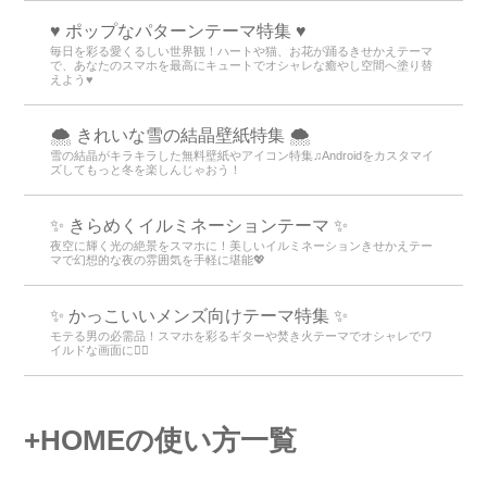
♥️ ポップなパターンテーマ特集 ♥️
毎日を彩る愛くるしい世界観！ハートや猫、お花が踊るきせかえテーマ
で、あなたのスマホを最高にキュートでオシャレな癒やし空間へ塗り替
えよう♥️
🌨 きれいな雪の結晶壁紙特集 🌨
雪の結晶がキラキラした無料壁紙やアイコン特集♫Androidをカスタマイ
ズしてもっと冬を楽しんじゃおう！
✨️ きらめくイルミネーションテーマ ✨️
夜空に輝く光の絶景をスマホに！美しいイルミネーションきせかえテー
マで幻想的な夜の雰囲気を手軽に堪能💖
✨ かっこいいメンズ向けテーマ特集 ✨
モテる男の必需品！スマホを彩るギターや焚き火テーマでオシャレでワ
イルドな画面に👍🏻
+HOMEの使い方一覧