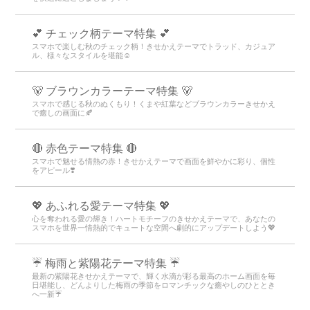
💕 チェック柄テーマ特集 💕
スマホで楽しむ秋のチェック柄！きせかえテーマでトラッド、カジュア
ル、様々なスタイルを堪能☺️
🐻 ブラウンカラーテーマ特集 🐻
スマホで感じる秋のぬくもり！くまや紅葉などブラウンカラーきせかえ
で癒しの画面に🍂
🔴 赤色テーマ特集 🔴
スマホで魅せる情熱の赤！きせかえテーマで画面を鮮やかに彩り、個性
をアピール❣️
💖 あふれる愛テーマ特集 💖
心を奪われる愛の輝き！ハートモチーフのきせかえテーマで、あなたの
スマホを世界一情熱的でキュートな空間へ劇的にアップデートしよう💖
☔ 梅雨と紫陽花テーマ特集 ☔
最新の紫陽花きせかえテーマで、輝く水滴が彩る最高のホーム画面を毎
日堪能し、どんよりした梅雨の季節をロマンチックな癒やしのひととき
へ一新☔