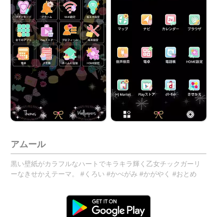
アムール
黒い壁紙がカラフルなハートでキラキラ輝く乙女チックガーリ
ーなきせかえテーマ。 #くろい #かべがみ #かがやく #おとめ