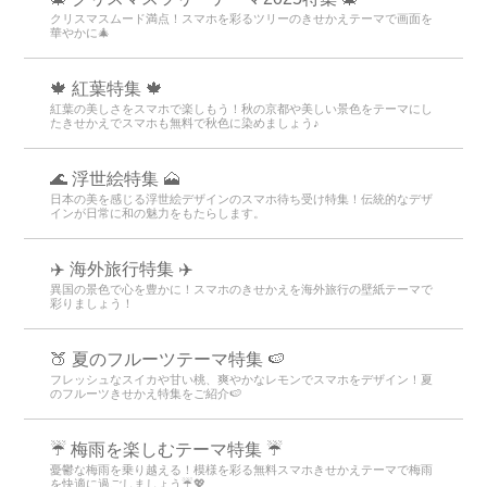
クリスマスムード満点！スマホを彩るツリーのきせかえテーマで画面を
華やかに🎄
🍁 紅葉特集 🍁
紅葉の美しさをスマホで楽しもう！秋の京都や美しい景色をテーマにし
たきせかえでスマホも無料で秋色に染めましょう♪
🌊 浮世絵特集 🗻
日本の美を感じる浮世絵デザインのスマホ待ち受け特集！伝統的なデザ
インが日常に和の魅力をもたらします。
✈️ 海外旅行特集 ✈️
異国の景色で心を豊かに！スマホのきせかえを海外旅行の壁紙テーマで
彩りましょう！
🍑 夏のフルーツテーマ特集 🍉
フレッシュなスイカや甘い桃、爽やかなレモンでスマホをデザイン！夏
のフルーツきせかえ特集をご紹介🍉
☔ 梅雨を楽しむテーマ特集 ☔
憂鬱な梅雨を乗り越える！模様を彩る無料スマホきせかえテーマで梅雨
を快適に過ごしましょう☔💖