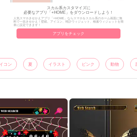
スカル系カスタマイズに
必要なアプリ「+HOME」をダウンロードしよう！
人気スマホきせかえアプリ「+HOME」ならスマホをスカル系のホーム画面に無
料で一括きせかえ！壁紙、アイコン、時計ウィジェット、検索ウィジェットを簡
単に設定できます！
アプリをチェック
イコン
夏
イラスト
ピンク
動物