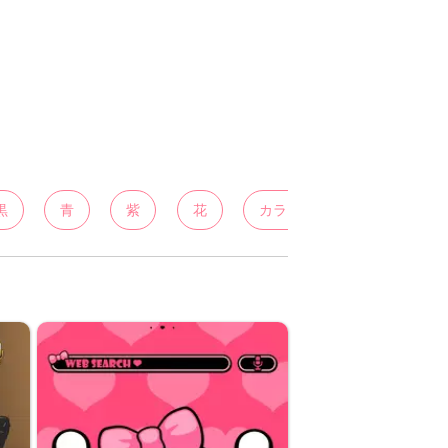
黒
青
紫
花
カラフル
白