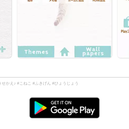
かえ♪ #こねこ #ふきげん #ひょうじょう