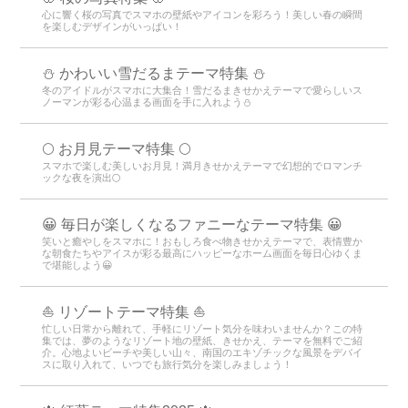
心に響く桜の写真でスマホの壁紙やアイコンを彩ろう！美しい春の瞬間
を楽しむデザインがいっぱい！
⛄️ かわいい雪だるまテーマ特集️ ⛄️
冬のアイドルがスマホに大集合！雪だるまきせかえテーマで愛らしいス
ノーマンが彩る心温まる画面を手に入れよう️⛄️
🌕 お月見テーマ特集 🌕
スマホで楽しむ美しいお月見！満月きせかえテーマで幻想的でロマンチ
ックな夜を演出🌕
😀 毎日が楽しくなるファニーなテーマ特集 😀
笑いと癒やしをスマホに！おもしろ食べ物きせかえテーマで、表情豊か
な朝食たちやアイスが彩る最高にハッピーなホーム画面を毎日心ゆくま
で堪能しよう😀
⛵ リゾートテーマ特集 ⛵
忙しい日常から離れて、手軽にリゾート気分を味わいませんか？この特
集では、夢のようなリゾート地の壁紙、きせかえ、テーマを無料でご紹
介。心地よいビーチや美しい山々、南国のエキゾチックな風景をデバイ
スに取り入れて、いつでも旅行気分を楽しみましょう！