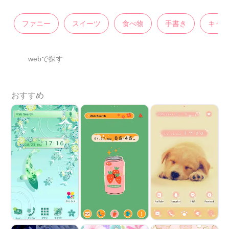
ファニー
スイーツ
食べ物
手書き
キャ
webで探す
おすすめ