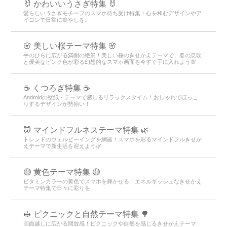
🐰 かわいいうさぎ特集 🐰
愛らしいうさぎモチーフのスマホ待ち受け特集！心を和むデザインやア
イコンで日常に癒やしを。
🌸 美しい桜テーマ特集 🌸
手のひらに広がる満開の絶景！美しい桜のきせかえテーマで、春の息吹
と優美なピンク色が彩る幻想的なスマホ画面を今すぐ手に入れよう🌸
☕ くつろぎ特集 ☕
Androidの壁紙・テーマで感じるリラックスタイム！おしゃれでほっこ
りするデザインが勢揃い！
💆 マインドフルネステーマ特集 🌿
トレンドのウェルビーイングを網羅！スマホを彩るマインドフルきせか
えテーマで新生活を迎えよう🌿
🟡 黄色テーマ特集 🟡
ビタミンカラーの黄色でスマホを輝かせる！エネルギッシュなきせかえ
テーマ特集で日々に彩りを
🥪 ピクニックと自然テーマ特集 🌳
画面越しに広がる開放感！ピクニックや自然を感じるきせかえテーマ