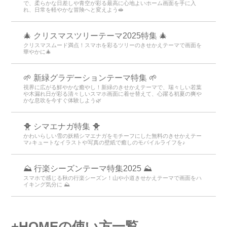
で、柔らかな日差しや青空が彩る最高に心地よいホーム画面を手に入
れ、日常を軽やかな冒険へと変えよう🥪
🎄 クリスマスツリーテーマ2025特集 🎄
クリスマスムード満点！スマホを彩るツリーのきせかえテーマで画面を
華やかに🎄
🌱 新緑グラデーションテーマ特集 🌱
視界に広がる鮮やかな癒やし！新緑のきせかえテーマで、瑞々しい若葉
や木漏れ日が彩る清々しいスマホ画面に着せ替えて、心躍る初夏の爽や
かな息吹を今すぐ体験しよう🌿
🐥 シマエナガ特集 🐥
かわいらしい雪の妖精シマエナガをモチーフにした無料のきせかえテー
マ♪キュートなイラストや写真の壁紙で癒しのモバイルライフを♪
⛰ 行楽シーズンテーマ特集2025 ⛰
スマホで感じる秋の行楽シーズン！山や小道きせかえテーマで画面をハ
イキング気分に ⛰
+HOMEの使い方一覧