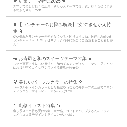
🍁 紅葉テーマ特集2025 🍁
スマホで楽しむ様々な紅葉！きせかえテーマで赤、黄、様々な色に染ま
る絶景を独り占め🍁
📱【ランチャーのお悩み解決】”次”のきせかえ特
集 📱
使い慣れたランチャーが使えなくなると困りますよね。国産のAndroid
ランチャー「＋HOME」はサクサク簡単に安全に全画面まるごと着せ替
え！
🍣 お寿司と和のスイーツテーマ特集 🍵
スマホ画面に美味しい魔法を！和のグルメデザインテーマで、見るたび
にお腹が空くようなワクワクする視覚体験🍣😋
💜 美しいパープルカラーの特集 💜
パープルをメインカラーとした星空や花などのモチーフの上品でロマン
ティックなデザインのテーマがいっぱい💜
🐾 動物イラスト特集 🐾
癒し系スマホ待ち受け特集！犬や猫、コビトカバ、ブタさんのイラスト
など心温まるデザインやアイコンがいっぱい！